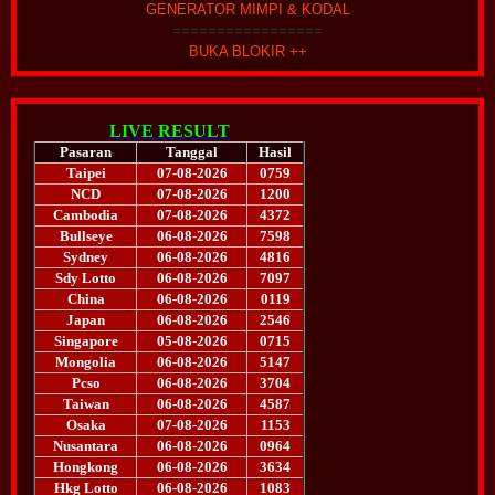
GENERATOR MIMPI & KODAL
=================
BUKA BLOKIR ++