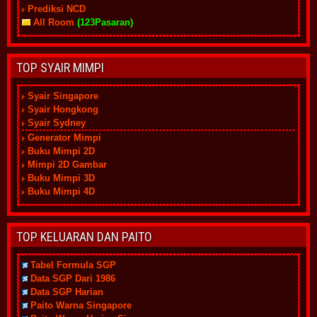
Prediksi NCD
All Room
(123Pasaran)
TOP SYAIR MIMPI
Syair Singapore
Syair Hongkong
Syair Sydney
Generator Mimpi
Buku Mimpi 2D
Mimpi 2D Gambar
Buku Mimpi 3D
Buku Mimpi 4D
TOP KELUARAN DAN PAITO
Tabel Formula SGP
Data SGP Dari 1986
Data SGP Harian
Paito Warna Singapore