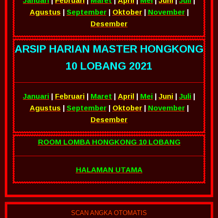
Januari
|
Februari
|
Maret
|
April
|
Mei
|
Juni
|
Juli
|
Agustus
|
September
|
Oktober
|
November
|
Desember
ARSIP HARIAN MASTER HONGKONG
10 LOBANG 2021
Januari
|
Februari
|
Maret
|
April
|
Mei
|
Juni
|
Juli
|
Agustus
|
September
|
Oktober
|
November
|
Desember
ROOM LOMBA HONGKONG 10 LOBANG
HALAMAN UTAMA
SCAN ANGKA OTOMATIS