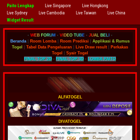
Paito Lengkap
Live Singapore
Live Hongkong
Live Sydney
Live Cambodia
Live Taiwan
Live China
Widget Result
•
W
E
B
F
O
R
U
M
•
V
I
D
E
O
T
U
B
E
•
J
U
A
L
B
E
L
I
•
Beranda
|
Room Lomba
|
Room Prediksi
|
Applikasi & Rumus
Togel
|
Tabel Data Pengeluaran
|
Live Draw result
|
Perkakas
Togel
|
Syair Togel
FINAL TOP 2D
•
FINAL TOP 3D
•
LOMBA PAITO
ALFATOGEL
DIVATOGEL