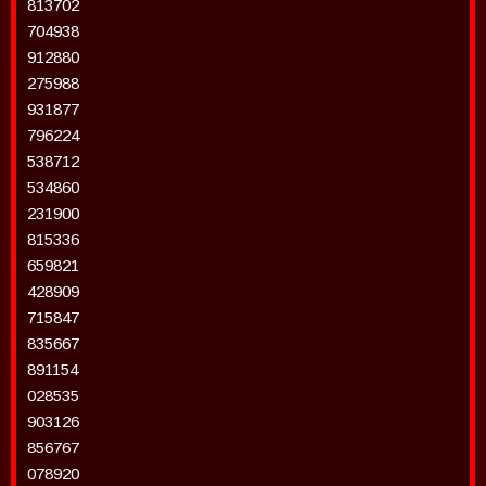
813702
704938
912880
275988
931877
796224
538712
534860
231900
815336
659821
428909
715847
835667
891154
028535
903126
856767
078920