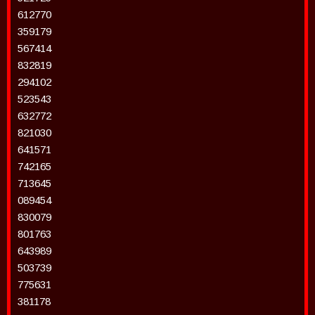
612770
359179
567414
832819
294102
523543
632772
821030
641571
742165
713645
089454
830079
801763
643989
503739
775631
381178