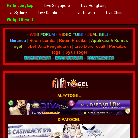
Paito Lengkap
Live Singapore
Live Hongkong
Live Sydney
Live Cambodia
Live Taiwan
Live China
Widget Result
•
W
E
B
F
O
R
U
M
•
V
I
D
E
O
T
U
B
E
•
J
U
A
L
B
E
L
I
•
Beranda
|
Room Lomba
|
Room Prediksi
|
Applikasi & Rumus
Togel
|
Tabel Data Pengeluaran
|
Live Draw result
|
Perkakas
Togel
|
Syair Togel
FINAL TOP 2D
•
FINAL TOP 3D
•
LOMBA PAITO
ALFATOGEL
DIVATOGEL