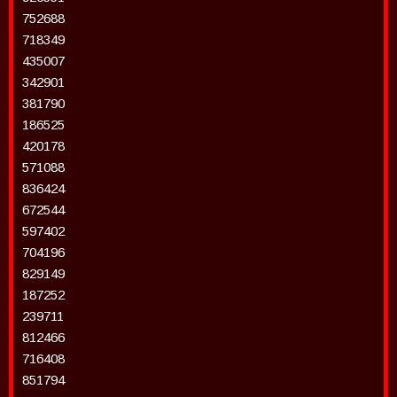
752688
718349
435007
342901
381790
186525
420178
571088
836424
672544
597402
704196
829149
187252
239711
812466
716408
851794