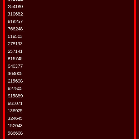
254180
310682
918257
766248
619503
278133
257141
816745
940377
364005
215698
927805
915889
981071
136925
324645
152043
586608