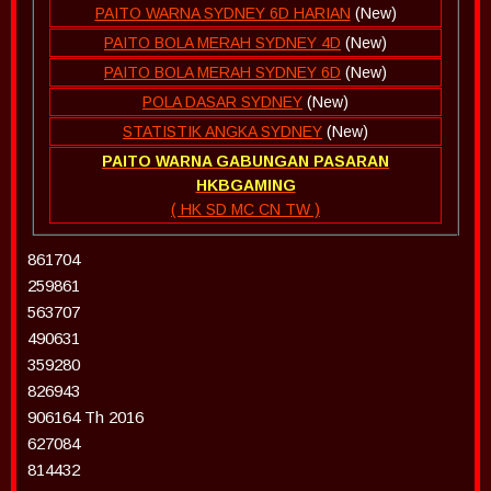
PAITO WARNA SYDNEY 6D HARIAN
(New)
PAITO BOLA MERAH SYDNEY 4D
(New)
PAITO BOLA MERAH SYDNEY 6D
(New)
POLA DASAR SYDNEY
(New)
STATISTIK ANGKA SYDNEY
(New)
PAITO WARNA GABUNGAN PASARAN
HKBGAMING
( HK SD MC CN TW )
861704
259861
563707
490631
359280
826943
906164 Th 2016
627084
814432