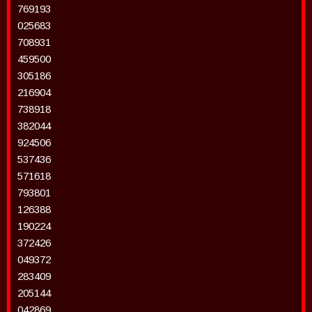
769193
025683
708931
459500
305186
216904
738918
382044
924506
537436
571618
793801
126388
190224
372426
049372
283409
205144
042869