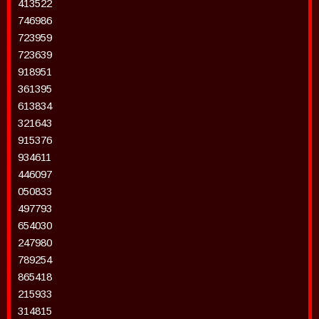
413522
746986
723959
723639
918951
361395
613834
321643
915376
934611
446097
050833
497793
654030
247980
789254
865418
215933
314815