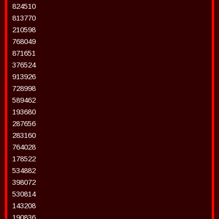
824510
813770
210598
768049
871651
376524
913926
728998
589462
193680
287656
283160
764028
178522
534882
398072
530814
143208
190836