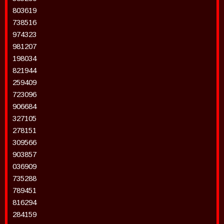
803619
738516
974323
981207
198034
821944
259409
723096
906684
327105
278151
309566
903857
036909
735288
789451
816294
284159