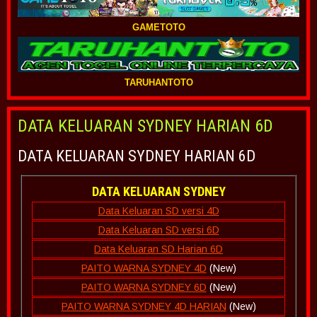
GAMETOTO
TARUHANTOTO
DATA KELUARAN SYDNEY HARIAN 6D
DATA KELUARAN SYDNEY HARIAN 6D
DATA KELUARAN SYDNEY
Data Keluaran SD versi 4D
Data Keluaran SD versi 6D
Data Keluaran SD Harian 6D
PAITO WARNA SYDNEY 4D
(New)
PAITO WARNA SYDNEY 6D
(New)
PAITO WARNA SYDNEY 4D HARIAN
(New)