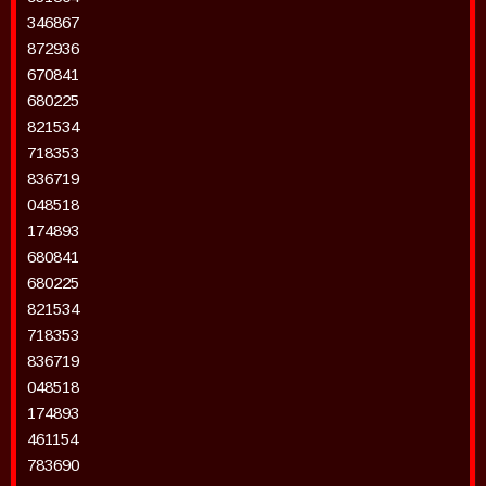
346867
872936
670841
680225
821534
718353
836719
048518
174893
680841
680225
821534
718353
836719
048518
174893
461154
783690