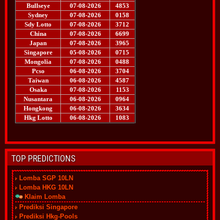
TOP PREDICTIONS
Lomba SGP 10LN
Lomba HKG 10LN
Klaim Lomba
Prediksi Singapore
Prediksi Hkg-Pools