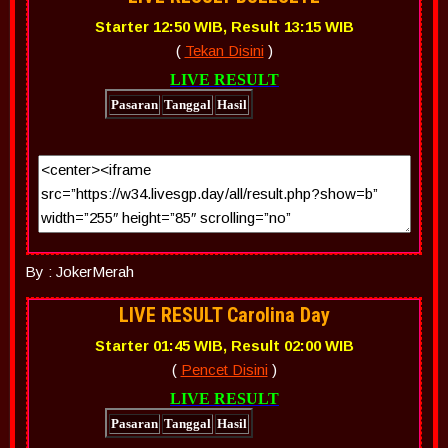
Starter 12:50 WIB, Result 13:15 WIB
(
Tekan Disini
)
By : JokerMerah
LIVE RESULT Carolina Day
Starter 01:45 WIB, Result 02:00 WIB
(
Pencet Disini
)