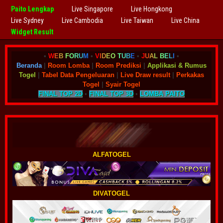
Paito Lengkap
Live Singapore
Live Hongkong
Live Sydney
Live Cambodia
Live Taiwan
Live China
Widget Result
•
W
E
B
F
O
R
U
M
•
V
I
D
E
O
T
U
B
E
•
J
U
A
L
B
E
L
I
•
Beranda
|
Room Lomba
|
Room Prediksi
|
Applikasi & Rumus
Togel
|
Tabel Data Pengeluaran
|
Live Draw result
|
Perkakas
Togel
|
Syair Togel
FINAL TOP 2D
•
FINAL TOP 3D
•
LOMBA PAITO
ALFATOGEL
DIVATOGEL