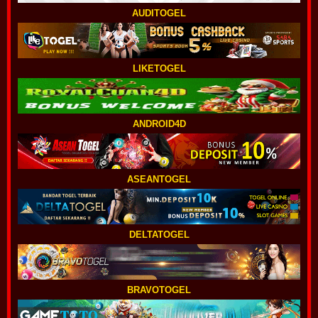
AUDITOGEL
LIKETOGEL
ANDROID4D
ASEANTOGEL
DELTATOGEL
BRAVOTOGEL