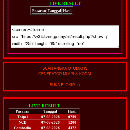
SCAN ANGKA OTOMATIS
GENERATOR MIMPI & KODAL
=================
BUKA BLOKIR ++