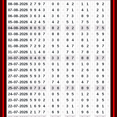
08-08-2026
2
7
9
7
7
0
0
0
4
2
6
1
1
2
9
2
2
07-08-2026
9
9
4
3
7
4
0
4
7
1
8
4
1
5
2
1
3
06-08-2026
3
6
3
4
7
3
6
9
7
3
1
8
9
8
2
3
5
05-08-2026
4
2
4
5
9
4
2
6
5
1
6
7
5
3
0
1
1
04-08-2026
8
0
5
3
8
8
2
1
0
2
2
3
5
8
7
5
3
03-08-2026
0
0
8
7
6
8
8
7
0
9
9
3
3
6
5
9
5
02-08-2026
6
7
2
3
5
3
0
3
8
4
3
8
1
9
3
4
7
01-08-2026
7
2
9
2
2
9
5
5
4
7
2
6
2
8
9
7
7
31-07-2026
1
1
4
0
4
4
3
7
7
6
4
7
8
6
2
6
8
30-07-2026
0
4
0
9
9
3
3
6
8
7
6
8
8
7
3
7
1
29-07-2026
5
3
0
5
5
0
1
1
8
9
8
1
0
1
3
9
3
28-07-2026
6
5
8
3
2
5
9
5
3
6
9
2
6
8
8
6
5
27-07-2026
5
9
3
7
1
3
8
2
5
9
5
8
3
2
0
9
9
26-07-2026
6
0
5
7
3
7
4
2
0
8
8
4
7
2
5
8
4
25-07-2026
0
7
3
4
7
3
6
9
7
3
1
8
9
8
2
3
5
24-07-2026
8
7
0
1
1
0
5
5
9
5
5
1
2
3
4
5
9
23-07-2026
5
9
0
2
2
1
6
7
5
3
8
0
9
9
3
5
8
22-07-2026
1
6
9
4
4
8
9
8
3
1
4
3
6
9
8
1
9
21-07-2026
2
1
7
7
5
6
9
6
1
1
2
9
6
6
6
1
7