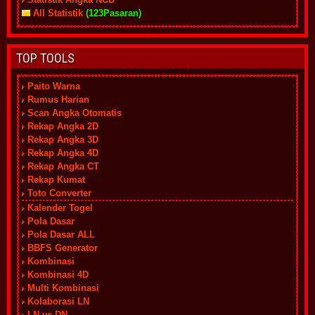
All Statistik
(123Pasaran)
TOP TOOLS
Paito Warna
Rumus Harian
Scan Angka Otomatis
Rekap Angka 2D
Rekap Angka 3D
Rekap Angka 4D
Rekap Angka CT
Rekap Kumat
Toto Converter
Kalender Togel
Pola Dasar
Pola Dasar ALL
BBFS Generator
Kombinasi
Kombinasi 4D
Multi Kombinasi
Kolaborasi LN
LN vs DN