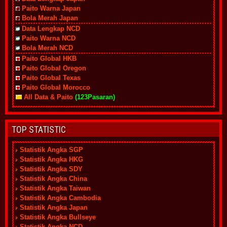
Paito Warna Japan
Bola Merah Japan
Data Lengkap NCD
Paito Warna NCD
Bola Merah NCD
Paito Global HKB
Paito Global Oregon
Paito Global Texas
Paito Global Morocco
All Data & Paito
(123Pasaran)
TOP STATISTIC
Statistik Angka SGP
Statistik Angka HKG
Statistik Angka SDY
Statistik Angka China
Statistik Angka Taiwan
Statistik Angka Cambodia
Statistik Angka Japan
Statistik Angka Bullseye
Statistik Angka NCD