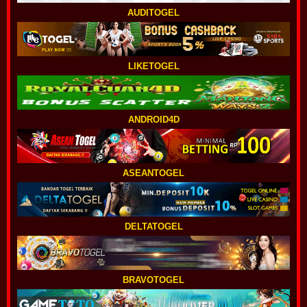
AUDITOGEL
LIKETOGEL
ANDROID4D
ASEANTOGEL
DELTATOGEL
BRAVOTOGEL