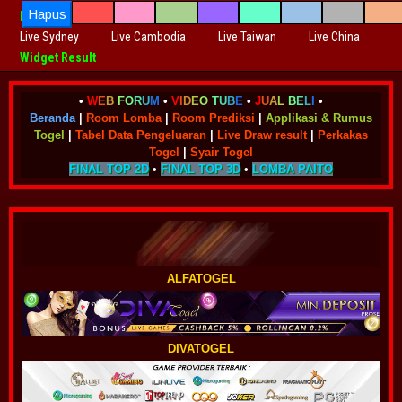
Hapus
Paito Lengkap
Live Singapore
Live Hongkong
Live Sydney
Live Cambodia
Live Taiwan
Live China
Widget Result
•
W
E
B
F
O
R
U
M
•
V
I
D
E
O
T
U
B
E
•
J
U
A
L
B
E
L
I
•
Beranda
|
Room Lomba
|
Room Prediksi
|
Applikasi & Rumus
Togel
|
Tabel Data Pengeluaran
|
Live Draw result
|
Perkakas
Togel
|
Syair Togel
FINAL TOP 2D
•
FINAL TOP 3D
•
LOMBA PAITO
ALFATOGEL
DIVATOGEL