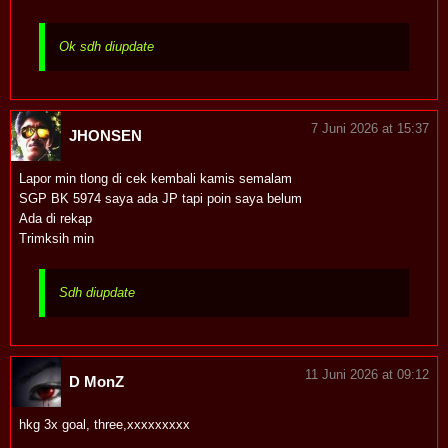
Ok sdh diupdate
7 Juni 2026 at 15:37
JHONSEN
Lapor min tlong di cek kembali kamis semalam
SGP BK 5974 saya ada JP tapi poin saya belum
Ada di rekap
Trimksih min
Sdh diupdate
11 Juni 2026 at 09:12
D MonZ
hkg 3x goal, three,xxxxxxxxx