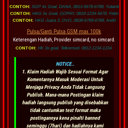
CONTOH:
SGP 4x Goal, DANA, 0813-5678-6789, Yulianti
CONTOH:
HKG 5x Goal, GOPAY, 0818-1234-5678, Febri
CONTOH:
HKG Juara 3, OVO, 0838-6789-6789, Andri
Pulsa/Ganti Pulsa GSM max 100k
Keterengan Hadiah, Provider simcard, no simcard.
CONTOH:
HK 3x goal, Telkomsel, 0812-1234-1234.
NOTICE..
1. Klaim Hadiah Wajib Sesuai Format Agar
Komentarnya Masuk Moderasi Untuk
Menjaga Privacy Anda Tidak Langsung
Publish. Mana-mana Postingan klaim
hadiah langsung publish yang disebabkan
tidak cantumkan text format maka
postingannya kena pinalti banned
seminggu (7hari) dan hadiahnya kami