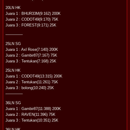
20LN HK
Juara 1 : BHUR33M(9:162) 200K
Juara 2 : CODOT49(9:170) 75K
Juara 3 : FOREST(9:171) 25K
————–
25LN SG
Juara 1 : Axl Rose(7:140) 200K
Juara 2 : Gambir87(7:167) 75K
Juara 3 : Tentukan(7:168) 25K
25LN HK
Juara 1 : CODOT49(13:315) 200K
Juara 2 : Tentukan(11:261) 75K
Juara 3 : bolong(10:240) 25K
————–
36LN SG
Juara 1 : Gambir87(11:388) 200K
Juara 2 : RAVEN(11:396) 75K
Juara 3 : Tentukan(10:351) 25K
36LN HK