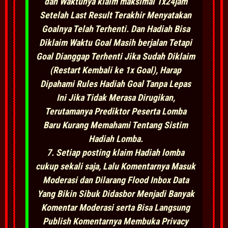
dan Waktunya klaim maksimal 1x24jam
Setelah Last Result Terakhir Menyatakan
Goalnya Telah Terhenti. Dan Hadiah Bisa
Diklaim Waktu Goal Masih berjalan Tetapi
Goal Dianggap Terhenti Jika Sudah Diklaim
(Restart Kembali ke 1x Goal), Harap
Dipahami Rules Hadiah Goal Tanpa Lepas
Ini Jika Tidak Merasa Dirugikan,
Terutamanya Prediktor Peserta Lomba
Baru Kurang Memahami Tentang Sistim
Hadiah Lomba.
7. Setiap posting klaim Hadiah lomba
cukup sekali saja, Lalu Komentarnya Masuk
Moderasi dan Dilarang Flood Inbox Data
Yang Bikin Sibuk Didasbor Menjadi Banyak
Komentar Moderasi serta Bisa Langsung
Publish Komentarnya Membuka Privacy