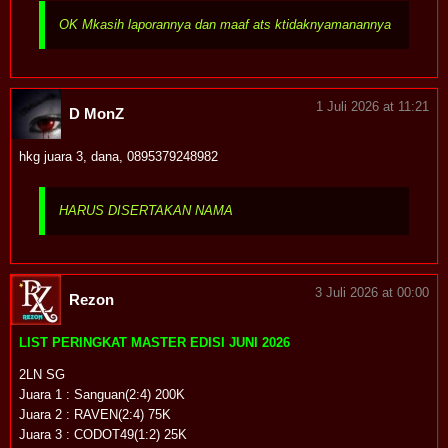
OK Mkasih laporannya dan maaf ats ktidaknyamanannya
1 Juli 2026 at 11:21
D MonZ
hkg juara 3, dana, 0895379248982
HARUS DISERTAKAN NAMA
3 Juli 2026 at 00:00
Rezon
LIST PERINGKAT MASTER EDISI JUNI 2026
2LN SG
Juara 1 : Sanguan(2:4) 200K
Juara 2 : RAVEN(2:4) 75K
Juara 3 : CODOT49(1:2) 25K