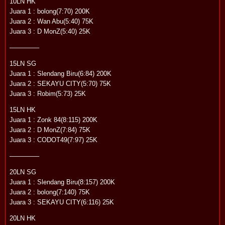
10LN HK
Juara 1 : bolong(7:70) 200K
Juara 2 : Wan Abu(5:40) 75K
Juara 3 : D MonZ(5:40) 25K
————–
15LN SG
Juara 1 : Slendang Biru(6:84) 200K
Juara 2 : SEKAYU CITY(5:70) 75K
Juara 3 : Robim(5:73) 25K
15LN HK
Juara 1 : Zonk 84(8:115) 200K
Juara 2 : D MonZ(7:84) 75K
Juara 3 : CODOT49(7:97) 25K
————–
20LN SG
Juara 1 : Slendang Biru(8:157) 200K
Juara 2 : bolong(7:140) 75K
Juara 3 : SEKAYU CITY(6:116) 25K
20LN HK