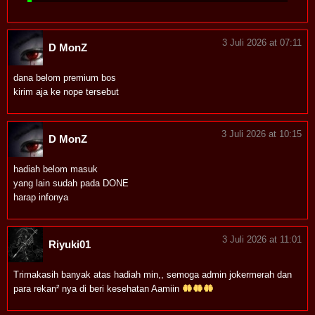
3 Juli 2026 at 07:11
D MonZ
dana belom premium bos
kirim aja ke nope tersebut
3 Juli 2026 at 10:15
D MonZ
hadiah belom masuk
yang lain sudah pada DONE
harap infonya
3 Juli 2026 at 11:01
Riyuki01
Trimakasih banyak atas hadiah min,, semoga admin jokermerah dan
para rekan² nya di beri kesehatan Aamiin