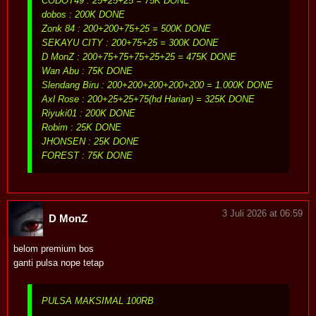
CODOT49 : 25+25+25 = 75K DONE
dobos : 200K DONE
Zonk 84 : 200+200+75+25 = 500K DONE
SEKAYU CITY : 200+75+25 = 300K DONE
D MonZ : 200+75+75+75+25+25 = 475K DONE
Wan Abu : 75K DONE
Slendang Biru : 200+200+200+200+200 = 1.000K DONE
Axl Rose : 200+25+25+75(hd Harian) = 325K DONE
Riyuki01 : 200K DONE
Robim : 25K DONE
JHONSEN : 25K DONE
FOREST : 75K DONE
3 Juli 2026 at 06:59
D MonZ
belom premium bos
ganti pulsa nope tetap
PULSA MAKSIMAL 100RB