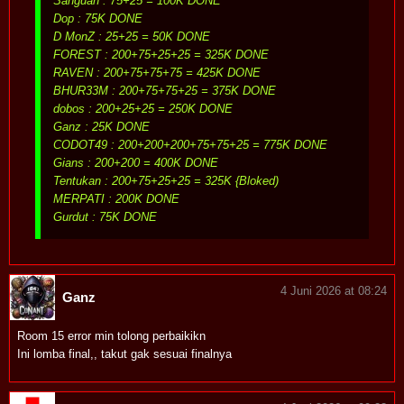
Sanguan : 75+25 = 100K DONE
Dop : 75K DONE
D MonZ : 25+25 = 50K DONE
FOREST : 200+75+25+25 = 325K DONE
RAVEN : 200+75+75+75 = 425K DONE
BHUR33M : 200+75+75+25 = 375K DONE
dobos : 200+25+25 = 250K DONE
Ganz : 25K DONE
CODOT49 : 200+200+200+75+75+25 = 775K DONE
Gians : 200+200 = 400K DONE
Tentukan : 200+75+25+25 = 325K {Bloked)
MERPATI : 200K DONE
Gurdut : 75K DONE
4 Juni 2026 at 08:24
Ganz
Room 15 error min tolong perbaikikn
Ini lomba final,, takut gak sesuai finalnya