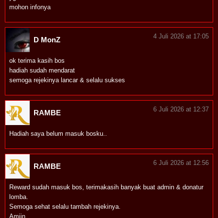
mohon infonya
4 Juli 2026 at 17:05
D MonZ
ok terima kasih bos
hadiah sudah mendarat
semoga rejekinya lancar & selalu sukses
6 Juli 2026 at 12:37
RAMBE
Hadiah saya belum masuk bosku..
6 Juli 2026 at 12:56
RAMBE
Reward sudah masuk bos, terimakasih banyak buat admin & donatur
lomba.
Semoga sehat selalu tambah rejekinya.
Amiin