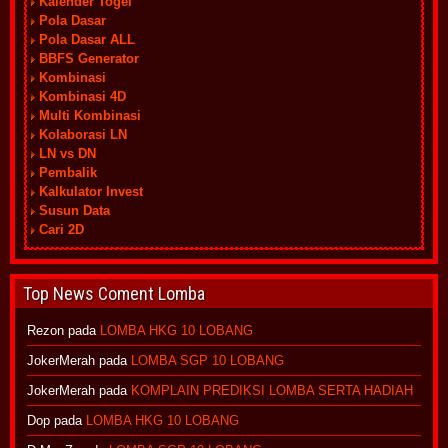
Kalender Togel
Pola Dasar
Pola Dasar ALL
BBFS Generator
Kombinasi
Kombinasi 4D
Multi Kombinasi
Kolaborasi LN
LN vs DN
Pembalik
Kalkulator Invest
Susun Data
Cari 2D
Top News Coment Lomba
Rezon
pada
LOMBA HKG 10 LOBANG
JokerMerah
pada
LOMBA SGP 10 LOBANG
JokerMerah
pada
KOMPLAIN PREDIKSI LOMBA SERTA HADIAH
Dop
pada
LOMBA HKG 10 LOBANG