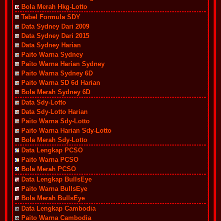
Bola Merah Hkg-Lotto
Tabel Formula SDY
Data Sydney Dari 2009
Data Sydney Dari 2015
Data Sydney Harian
Paito Warna Sydney
Paito Warna Harian Sydney
Paito Warna Sydney 6D
Paito Warna SD 6d Harian
Bola Merah Sydney 6D
Data Sdy-Lotto
Data Sdy-Lotto Harian
Paito Warna Sdy-Lotto
Paito Warna Harian Sdy-Lotto
Bola Merah Sdy-Lotto
Data Lengkap PCSO
Paito Warna PCSO
Bola Merah PCSO
Data Lengkap BullsEye
Paito Warna BullsEye
Bola Merah BullsEye
Data Lengkap Cambodia
Paito Warna Cambodia