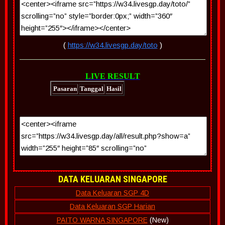
(
https://w34.livesgp.day/toto
)
DATA KELUARAN SINGAPORE
Data Keluaran SGP 4D
Data Keluaran SGP Harian
PAITO WARNA SINGAPORE
(New)