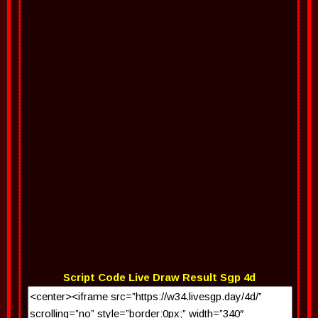
Script Code Live Draw Result Sgp 4d