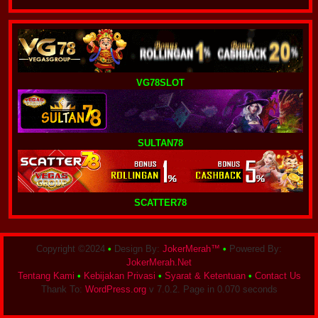
VG78SLOT
SULTAN78
SCATTER78
Copyright ©2024
•
Design By:
JokerMerah™
•
Powered By:
JokerMerah.Net
Tentang Kami
•
Kebijakan Privasi
•
Syarat & Ketentuan
•
Contact Us
Thank To:
WordPress.org
v 7.0.2. Page in 0.070 seconds