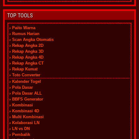
TOP TOOLS
Paito Warna
Rumus Harian
Scan Angka Otomatis
Rekap Angka 2D
Rekap Angka 3D
Rekap Angka 4D
Rekap Angka CT
Rekap Kumat
Toto Converter
Kalender Togel
Pola Dasar
Pola Dasar ALL
BBFS Generator
Kombinasi
Kombinasi 4D
Multi Kombinasi
Kolaborasi LN
LN vs DN
Pembalik