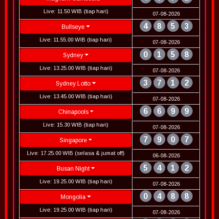
Live: 11.50 WIB (tiap hari)
07-08-2026
7
7
7
7
4
8
5
3
Bullseye
Live: 11.55.00 WIB (tiap hari)
07-08-2026
0
1
5
8
Sydney
8
8
8
8
Live: 13.25.00 WIB (tiap hari)
07-08-2026
3
7
1
2
Sydney Lotto
Live: 13.45.00 WIB (tiap hari)
07-08-2026
6
6
9
9
Chinapools
9
9
9
9
Live: 15.30 WIB (tiap hari)
07-08-2026
7
9
0
7
Singapore
Live: 17.25.00 WIB (selasa & jumat off)
06-08-2026
5
4
1
2
Busan Night
Live: 19.25.00 WIB (tiap hari)
07-08-2026
0
4
8
8
Mongolia
Live: 19.25.00 WIB (tiap hari)
07-08-2026