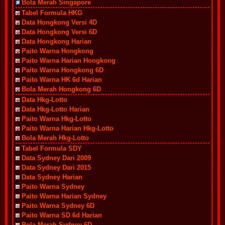
Bola Merah Singapore
Tabel Formula HKG
Data Hongkong Versi 4D
Data Hongkong Versi 6D
Data Hongkong Harian
Paito Warna Hongkong
Paito Warna Harian Hongkong
Paito Warna Hongkong 6D
Paito Warna HK 6d Harian
Bola Merah Hongkong 6D
Data Hkg-Lotto
Data Hkg-Lotto Harian
Paito Warna Hkg-Lotto
Paito Warna Harian Hkg-Lotto
Bola Merah Hkg-Lotto
Tabel Formula SDY
Data Sydney Dari 2009
Data Sydney Dari 2015
Data Sydney Harian
Paito Warna Sydney
Paito Warna Harian Sydney
Paito Warna Sydney 6D
Paito Warna SD 6d Harian
Bola Merah Sydney 6D