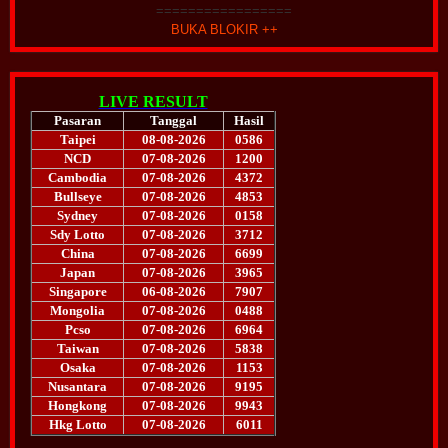
=================
BUKA BLOKIR ++