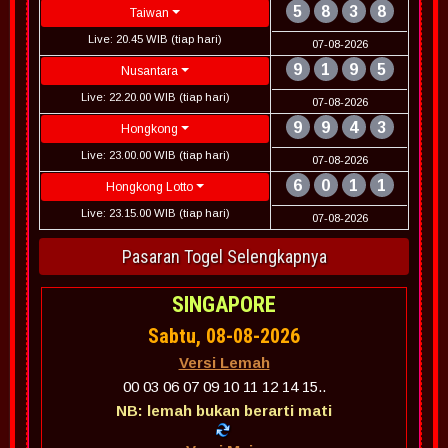
5
8
3
8
Taiwan
Live: 20.45 WIB (tiap hari)
07-08-2026
9
1
9
5
Nusantara
Live: 22.20.00 WIB (tiap hari)
07-08-2026
9
9
4
3
Hongkong
Live: 23.00.00 WIB (tiap hari)
07-08-2026
6
0
1
1
Hongkong Lotto
Live: 23.15.00 WIB (tiap hari)
07-08-2026
Pasaran Togel Selengkapnya
SINGAPORE
Sabtu, 08-08-2026
Versi Lemah
00 03 06 07 09 10 11 12 14 15..
NB: lemah bukan berarti mati