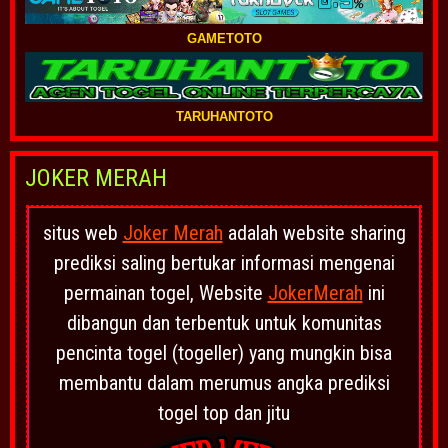
GAMETOTO
TARUHANTOTO
JOKER MERAH
situs web
Joker Merah
adalah website sharing
prediksi saling bertukar informasi mengenai
permainan togel, Website
JokerMerah
ini
dibangun dan terbentuk untuk komunitas
pencinta togel (togeller) yang mungkin bisa
membantu dalam merumus angka prediksi
togel top dan jitu