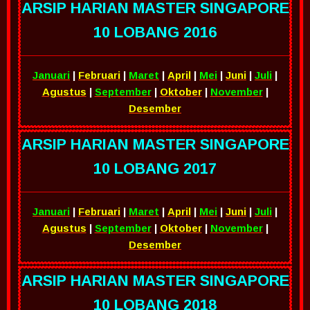
ARSIP HARIAN MASTER SINGAPORE
10 LOBANG 2016
Januari
|
Februari
|
Maret
|
April
|
Mei
|
Juni
|
Juli
|
Agustus
|
September
|
Oktober
|
November
|
Desember
ARSIP HARIAN MASTER SINGAPORE
10 LOBANG 2017
Januari
|
Februari
|
Maret
|
April
|
Mei
|
Juni
|
Juli
|
Agustus
|
September
|
Oktober
|
November
|
Desember
ARSIP HARIAN MASTER SINGAPORE
10 LOBANG 2018