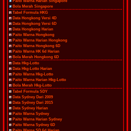
Paito Warna Harian Singapore
Bola Merah Singapore
Tabel Formula HKG
Data Hongkong Versi 4D
Data Hongkong Versi 6D
Data Hongkong Harian
Paito Warna Hongkong
Paito Warna Harian Hongkong
Paito Warna Hongkong 6D
Paito Warna HK 6d Harian
Bola Merah Hongkong 6D
Data Hkg-Lotto
Data Hkg-Lotto Harian
Paito Warna Hkg-Lotto
Paito Warna Harian Hkg-Lotto
Bola Merah Hkg-Lotto
Tabel Formula SDY
Data Sydney Dari 2009
Data Sydney Dari 2015
Data Sydney Harian
Paito Warna Sydney
Paito Warna Harian Sydney
Paito Warna Sydney 6D
Paito Warna SD 6d Harian