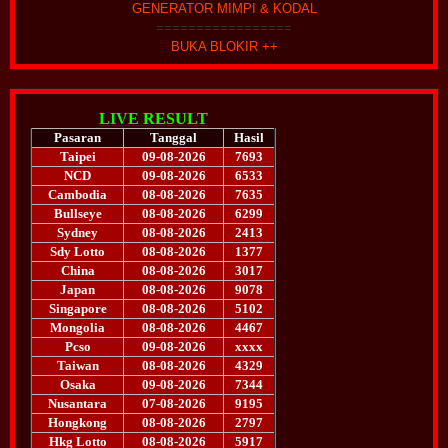
GENERATOR MIMPI & KODAL
=================
BUKA BLOKIR ++