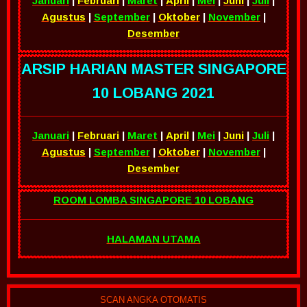
Januari
|
Februari
|
Maret
|
April
|
Mei
|
Juni
|
Juli
|
Agustus
|
September
|
Oktober
|
November
|
Desember
ARSIP HARIAN MASTER SINGAPORE
10 LOBANG 2021
Januari
|
Februari
|
Maret
|
April
|
Mei
|
Juni
|
Juli
|
Agustus
|
September
|
Oktober
|
November
|
Desember
ROOM LOMBA SINGAPORE 10 LOBANG
HALAMAN UTAMA
SCAN ANGKA OTOMATIS