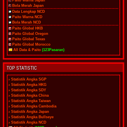
Paito Warna Japan
Bola Merah Japan
Data Lengkap NCD
Paito Warna NCD
Bola Merah NCD
Paito Global HKB
Paito Global Oregon
Paito Global Texas
Paito Global Morocco
All Data & Paito
(123Pasaran)
TOP STATISTIC
Statistik Angka SGP
Statistik Angka HKG
Statistik Angka SDY
Statistik Angka China
Statistik Angka Taiwan
Statistik Angka Cambodia
Statistik Angka Japan
Statistik Angka Bullseye
Statistik Angka NCD