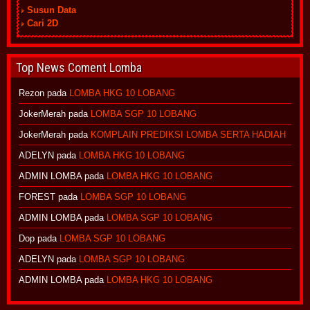
Susun Data
Cari 2D
Top News Coment Lomba
Rezon
pada
LOMBA HKG 10 LOBANG
JokerMerah
pada
LOMBA SGP 10 LOBANG
JokerMerah
pada
KOMPLAIN PREDIKSI LOMBA SERTA HADIAH
ADELYN
pada
LOMBA HKG 10 LOBANG
ADMIN LOMBA
pada
LOMBA HKG 10 LOBANG
FOREST
pada
LOMBA SGP 10 LOBANG
ADMIN LOMBA
pada
LOMBA SGP 10 LOBANG
Dop
pada
LOMBA SGP 10 LOBANG
ADELYN
pada
LOMBA SGP 10 LOBANG
ADMIN LOMBA
pada
LOMBA HKG 10 LOBANG