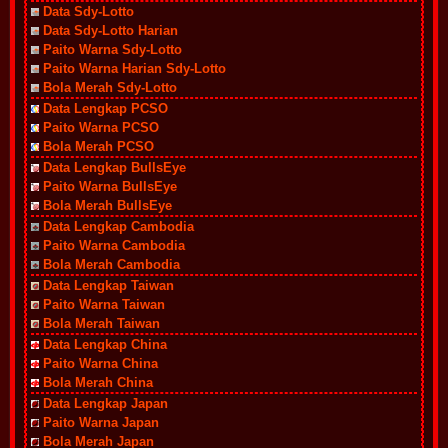
Data Sdy-Lotto
Data Sdy-Lotto Harian
Paito Warna Sdy-Lotto
Paito Warna Harian Sdy-Lotto
Bola Merah Sdy-Lotto
Data Lengkap PCSO
Paito Warna PCSO
Bola Merah PCSO
Data Lengkap BullsEye
Paito Warna BullsEye
Bola Merah BullsEye
Data Lengkap Cambodia
Paito Warna Cambodia
Bola Merah Cambodia
Data Lengkap Taiwan
Paito Warna Taiwan
Bola Merah Taiwan
Data Lengkap China
Paito Warna China
Bola Merah China
Data Lengkap Japan
Paito Warna Japan
Bola Merah Japan