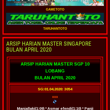
GAMETOTO
TARUHANTOTO
ARSIP HARIAN MASTER SINGAPORE
BULAN APRIL 2020
ARSIP HARIAN MASTER SGP 10
LOBANG
BULAN APRIL 2020
SG:01.04.2020: 3054
xxx
Manjallaki(1:09) * Asmar efendi(1:10) * Panji