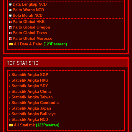
Data Lengkap NCD
Paito Warna NCD
Bola Merah NCD
Paito Global HKB
Paito Global Oregon
Paito Global Texas
Paito Global Morocco
All Data & Paito
(123Pasaran)
TOP STATISTIC
Statistik Angka SGP
Statistik Angka HKG
Statistik Angka SDY
Statistik Angka China
Statistik Angka Taiwan
Statistik Angka Cambodia
Statistik Angka Japan
Statistik Angka Bullseye
Statistik Angka NCD
All Statistik
(123Pasaran)