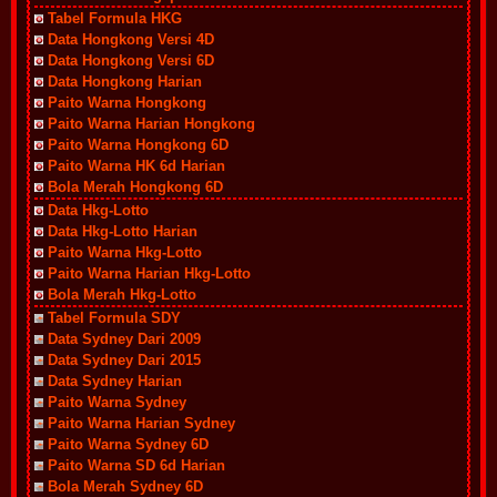
Tabel Formula HKG
Data Hongkong Versi 4D
Data Hongkong Versi 6D
Data Hongkong Harian
Paito Warna Hongkong
Paito Warna Harian Hongkong
Paito Warna Hongkong 6D
Paito Warna HK 6d Harian
Bola Merah Hongkong 6D
Data Hkg-Lotto
Data Hkg-Lotto Harian
Paito Warna Hkg-Lotto
Paito Warna Harian Hkg-Lotto
Bola Merah Hkg-Lotto
Tabel Formula SDY
Data Sydney Dari 2009
Data Sydney Dari 2015
Data Sydney Harian
Paito Warna Sydney
Paito Warna Harian Sydney
Paito Warna Sydney 6D
Paito Warna SD 6d Harian
Bola Merah Sydney 6D