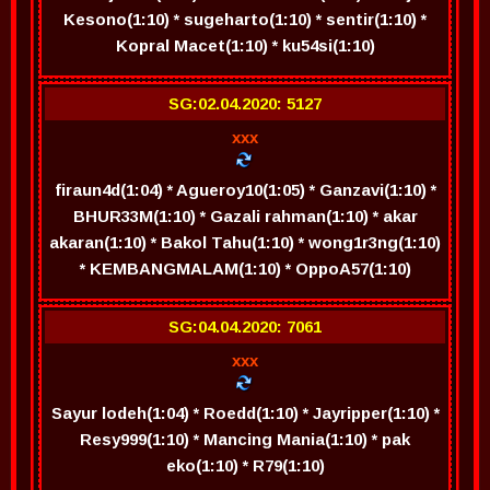
Kesono(1:10) * sugeharto(1:10) * sentir(1:10) *
Kopral Macet(1:10) * ku54si(1:10)
SG:02.04.2020: 5127
xxx
firaun4d(1:04) * Agueroy10(1:05) * Ganzavi(1:10) *
BHUR33M(1:10) * Gazali rahman(1:10) * akar
akaran(1:10) * Bakol Tahu(1:10) * wong1r3ng(1:10)
* KEMBANGMALAM(1:10) * OppoA57(1:10)
SG:04.04.2020: 7061
xxx
Sayur lodeh(1:04) * Roedd(1:10) * Jayripper(1:10) *
Resy999(1:10) * Mancing Mania(1:10) * pak
eko(1:10) * R79(1:10)