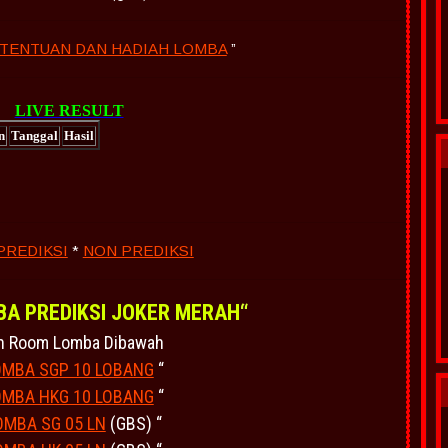
ETENTUAN DAN HADIAH LOMBA
”
PREDIKSI
*
NON PREDIKSI
A PREDIKSI JOKER MERAH
“
ih Room Lomba Dibawah
OMBA SGP 10 LOBANG
“
OMBA HKG 10 LOBANG
“
OMBA SG 05 LN
(GBS) “