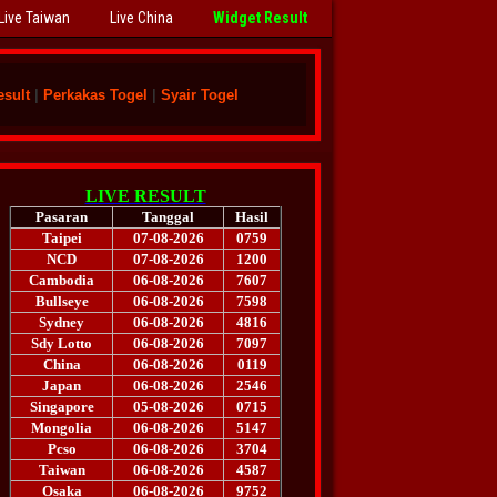
Live Taiwan
Live China
Widget Result
esult
|
Perkakas Togel
|
Syair Togel