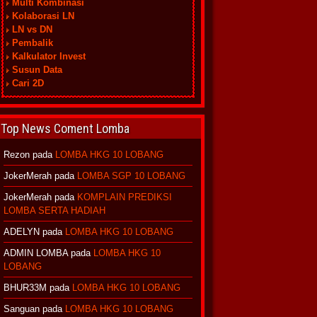
Multi Kombinasi
Kolaborasi LN
LN vs DN
Pembalik
Kalkulator Invest
Susun Data
Cari 2D
Top News Coment Lomba
Rezon
pada
LOMBA HKG 10 LOBANG
JokerMerah
pada
LOMBA SGP 10 LOBANG
JokerMerah
pada
KOMPLAIN PREDIKSI
LOMBA SERTA HADIAH
ADELYN
pada
LOMBA HKG 10 LOBANG
ADMIN LOMBA
pada
LOMBA HKG 10
LOBANG
BHUR33M
pada
LOMBA HKG 10 LOBANG
Sanguan
pada
LOMBA HKG 10 LOBANG