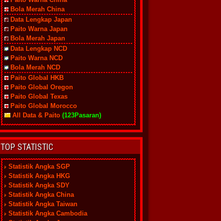
Bola Merah China
Data Lengkap Japan
Paito Warna Japan
Bola Merah Japan
Data Lengkap NCD
Paito Warna NCD
Bola Merah NCD
Paito Global HKB
Paito Global Oregon
Paito Global Texas
Paito Global Morocco
All Data & Paito
(123Pasaran)
TOP STATISTIC
Statistik Angka SGP
Statistik Angka HKG
Statistik Angka SDY
Statistik Angka China
Statistik Angka Taiwan
Statistik Angka Cambodia