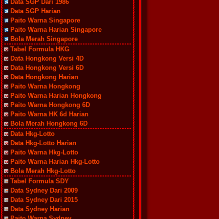
Data SGP Dari 1986
Data SGP Harian
Paito Warna Singapore
Paito Warna Harian Singapore
Bola Merah Singapore
Tabel Formula HKG
Data Hongkong Versi 4D
Data Hongkong Versi 6D
Data Hongkong Harian
Paito Warna Hongkong
Paito Warna Harian Hongkong
Paito Warna Hongkong 6D
Paito Warna HK 6d Harian
Bola Merah Hongkong 6D
Data Hkg-Lotto
Data Hkg-Lotto Harian
Paito Warna Hkg-Lotto
Paito Warna Harian Hkg-Lotto
Bola Merah Hkg-Lotto
Tabel Formula SDY
Data Sydney Dari 2009
Data Sydney Dari 2015
Data Sydney Harian
Paito Warna Sydney