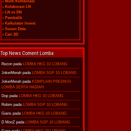
Multi Kombinasi
Kolaborasi LN
LN vs DN
Pembalik
Kalkulator Invest
Susun Data
Cari 2D
Top News Coment Lomba
Rezon
pada
LOMBA HKG 10 LOBANG
JokerMerah
pada
LOMBA SGP 10 LOBANG
JokerMerah
pada
KOMPLAIN PREDIKSI
LOMBA SERTA HADIAH
Dop
pada
LOMBA HKG 10 LOBANG
Robim
pada
LOMBA SGP 10 LOBANG
Gians
pada
LOMBA HKG 10 LOBANG
D MonZ
pada
LOMBA SGP 10 LOBANG
Ganz
pada
LOMBA HKG 10 LOBANG