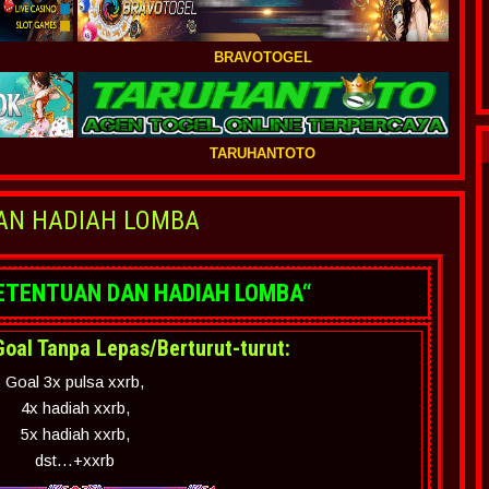
BRAVOTOGEL
TARUHANTOTO
AN HADIAH LOMBA
ETENTUAN DAN HADIAH LOMBA“
Goal Tanpa Lepas/Berturut-turut:
Goal 3x pulsa xxrb,
4x hadiah xxrb,
5x hadiah xxrb,
dst…+xxrb