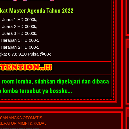
gkat Master Agenda Tahun 2022
Juara 1 HD 0000k,
Juara 2 HD 0000k,
Juara 3 HD 0000k,
Harapan 1 HD 000k,
Harapan 2 HD 000k,
gkat 6,7,8,9,10 Pulsa @00k
 room lomba, silahkan dipelajari dan dibaca
m lomba tersebut ya bossku…
CAN ANGKA OTOMATIS
NERATOR MIMPI & KODAL
=================