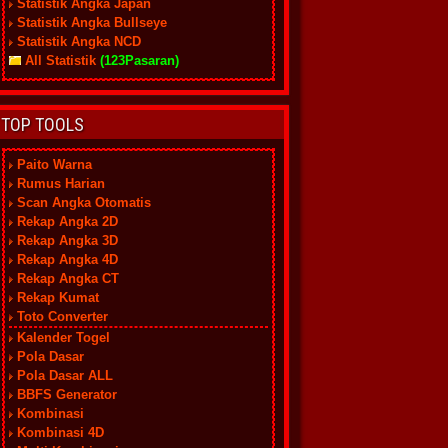
Statistik Angka Japan
Statistik Angka Bullseye
Statistik Angka NCD
All Statistik
(123Pasaran)
TOP TOOLS
Paito Warna
Rumus Harian
Scan Angka Otomatis
Rekap Angka 2D
Rekap Angka 3D
Rekap Angka 4D
Rekap Angka CT
Rekap Kumat
Toto Converter
Kalender Togel
Pola Dasar
Pola Dasar ALL
BBFS Generator
Kombinasi
Kombinasi 4D