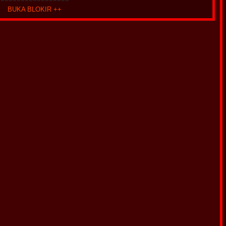
BUKA BLOKIR ++