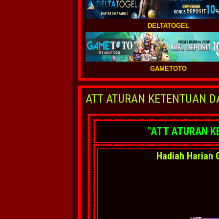
DELTATOGEL
GAMETOTO
ATT ATURAN KETENTUAN D
“ATT ATURAN K
Hadiah Harian 