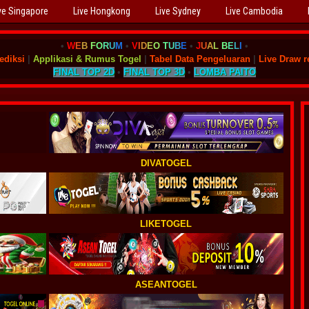
ve Singapore
Live Hongkong
Live Sydney
Live Cambodia
•
W
E
B
F
O
R
U
M
•
V
I
D
E
O
T
U
B
E
•
J
U
A
L
B
E
L
I
•
ediksi
|
Applikasi & Rumus Togel
|
Tabel Data Pengeluaran
|
Live Draw r
FINAL TOP 2D
•
FINAL TOP 3D
•
LOMBA PAITO
DIVATOGEL
LIKETOGEL
ASEANTOGEL