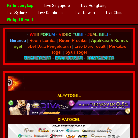
Paito Lengkap
Live Singapore
Live Hongkong
Live Sydney
Live Cambodia
Live Taiwan
Live China
Widget Result
•
W
E
B
F
O
R
U
M
•
V
I
D
E
O
T
U
B
E
•
J
U
A
L
B
E
L
I
•
Beranda
|
Room Lomba
|
Room Prediksi
|
Applikasi & Rumus
Togel
|
Tabel Data Pengeluaran
|
Live Draw result
|
Perkakas
Togel
|
Syair Togel
FINAL TOP 2D
•
FINAL TOP 3D
•
LOMBA PAITO
ALFATOGEL
DIVATOGEL