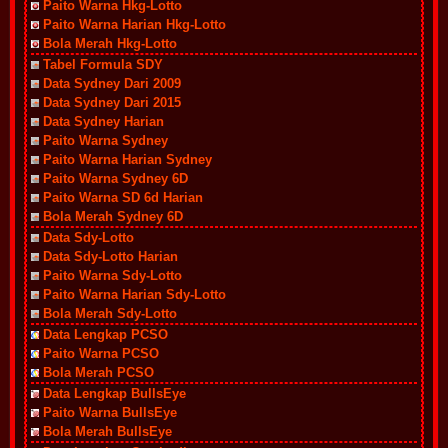
Paito Warna Hkg-Lotto
Paito Warna Harian Hkg-Lotto
Bola Merah Hkg-Lotto
Tabel Formula SDY
Data Sydney Dari 2009
Data Sydney Dari 2015
Data Sydney Harian
Paito Warna Sydney
Paito Warna Harian Sydney
Paito Warna Sydney 6D
Paito Warna SD 6d Harian
Bola Merah Sydney 6D
Data Sdy-Lotto
Data Sdy-Lotto Harian
Paito Warna Sdy-Lotto
Paito Warna Harian Sdy-Lotto
Bola Merah Sdy-Lotto
Data Lengkap PCSO
Paito Warna PCSO
Bola Merah PCSO
Data Lengkap BullsEye
Paito Warna BullsEye
Bola Merah BullsEye