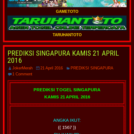
GAMETOTO
TARUHANTOTO
PREDIKSI SINGAPURA KAMIS 21 APRIL
2016
JokerMerah
21 April 2016
PREDIKSI SINGAPURA
1 Comment
PREDIKSI TOGEL SINGAPURA
KAMIS 21 APRIL 2016
ANGKA IKUT:
(( 1567 ))