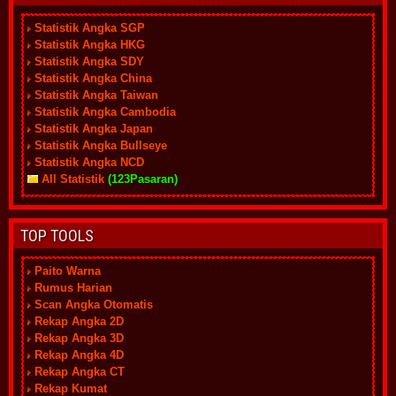
Statistik Angka SGP
Statistik Angka HKG
Statistik Angka SDY
Statistik Angka China
Statistik Angka Taiwan
Statistik Angka Cambodia
Statistik Angka Japan
Statistik Angka Bullseye
Statistik Angka NCD
All Statistik
(123Pasaran)
TOP TOOLS
Paito Warna
Rumus Harian
Scan Angka Otomatis
Rekap Angka 2D
Rekap Angka 3D
Rekap Angka 4D
Rekap Angka CT
Rekap Kumat