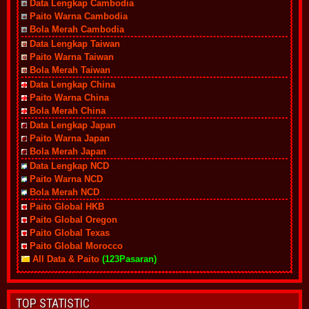
Data Lengkap Cambodia
Paito Warna Cambodia
Bola Merah Cambodia
Data Lengkap Taiwan
Paito Warna Taiwan
Bola Merah Taiwan
Data Lengkap China
Paito Warna China
Bola Merah China
Data Lengkap Japan
Paito Warna Japan
Bola Merah Japan
Data Lengkap NCD
Paito Warna NCD
Bola Merah NCD
Paito Global HKB
Paito Global Oregon
Paito Global Texas
Paito Global Morocco
All Data & Paito
(123Pasaran)
TOP STATISTIC