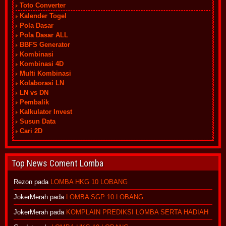
Toto Converter
Kalender Togel
Pola Dasar
Pola Dasar ALL
BBFS Generator
Kombinasi
Kombinasi 4D
Multi Kombinasi
Kolaborasi LN
LN vs DN
Pembalik
Kalkulator Invest
Susun Data
Cari 2D
Top News Coment Lomba
Rezon
pada
LOMBA HKG 10 LOBANG
JokerMerah
pada
LOMBA SGP 10 LOBANG
JokerMerah
pada
KOMPLAIN PREDIKSI LOMBA SERTA HADIAH