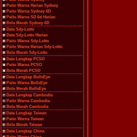
Paito Warna Harian Sydney
Paito Warna Sydney 6D
Paito Warna SD 6d Harian
Bola Merah Sydney 6D
Data Sdy-Lotto
Data Sdy-Lotto Harian
Paito Warna Sdy-Lotto
Paito Warna Harian Sdy-Lotto
Bola Merah Sdy-Lotto
Data Lengkap PCSO
Paito Warna PCSO
Bola Merah PCSO
Data Lengkap BullsEye
Paito Warna BullsEye
Bola Merah BullsEye
Data Lengkap Cambodia
Paito Warna Cambodia
Bola Merah Cambodia
Data Lengkap Taiwan
Paito Warna Taiwan
Bola Merah Taiwan
Data Lengkap China
Paito Warna China