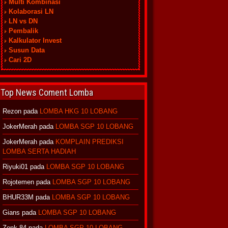
Multi Kombinasi
Kolaborasi LN
LN vs DN
Pembalik
Kalkulator Invest
Susun Data
Cari 2D
Top News Coment Lomba
Rezon
pada
LOMBA HKG 10 LOBANG
JokerMerah
pada
LOMBA SGP 10 LOBANG
JokerMerah
pada
KOMPLAIN PREDIKSI
LOMBA SERTA HADIAH
Riyuki01
pada
LOMBA SGP 10 LOBANG
Rojotemen
pada
LOMBA SGP 10 LOBANG
BHUR33M
pada
LOMBA SGP 10 LOBANG
Gians
pada
LOMBA SGP 10 LOBANG
Zonk 84
pada
LOMBA SGP 10 LOBANG