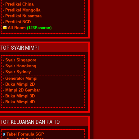
Prediksi China
Prediksi Mongolia
Prediksi Nusantara
Prediksi NCD
All Room
(123Pasaran)
TOP SYAIR MIMPI
Syair Singapore
Syair Hongkong
Syair Sydney
Generator Mimpi
Buku Mimpi 2D
Mimpi 2D Gambar
Buku Mimpi 3D
Buku Mimpi 4D
TOP KELUARAN DAN PAITO
Tabel Formula SGP