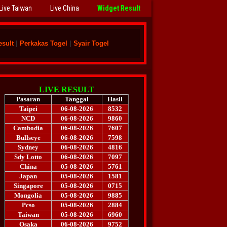
Live Taiwan
Live China
Widget Result
esult
|
Perkakas Togel
|
Syair Togel