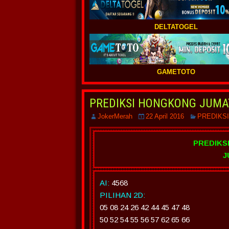
DELTATOGEL
GAMETOTO
PREDIKSI HONGKONG JUMAT
JokerMerah
22 April 2016
PREDIKS
PREDIKS
J
AI:
4568
PILIHAN 2D:
05 08 24 26 42 44 45 47 48
50 52 54 55 56 57 62 65 66