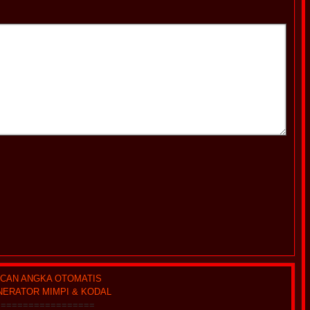
CAN ANGKA OTOMATIS
NERATOR MIMPI & KODAL
=================