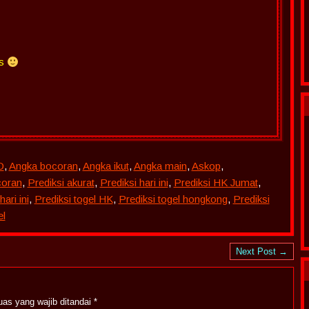
ls
D
,
Angka bocoran
,
Angka ikut
,
Angka main
,
Askop
,
oran
,
Prediksi akurat
,
Prediksi hari ini
,
Prediksi HK Jumat
,
hari ini
,
Prediksi togel HK
,
Prediksi togel hongkong
,
Prediksi
el
Next Post →
as yang wajib ditandai
*