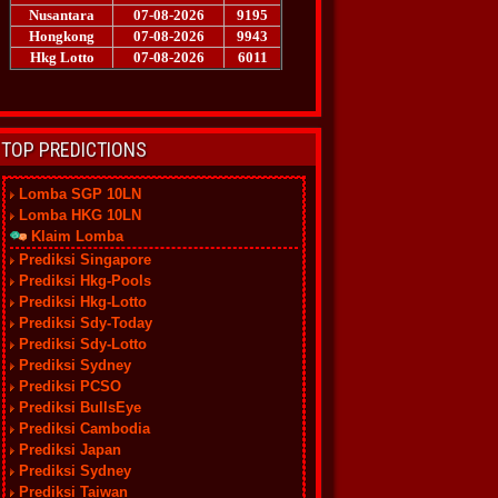
TOP PREDICTIONS
Lomba SGP 10LN
Lomba HKG 10LN
Klaim Lomba
Prediksi Singapore
Prediksi Hkg-Pools
Prediksi Hkg-Lotto
Prediksi Sdy-Today
Prediksi Sdy-Lotto
Prediksi Sydney
Prediksi PCSO
Prediksi BullsEye
Prediksi Cambodia
Prediksi Japan
Prediksi Sydney
Prediksi Taiwan