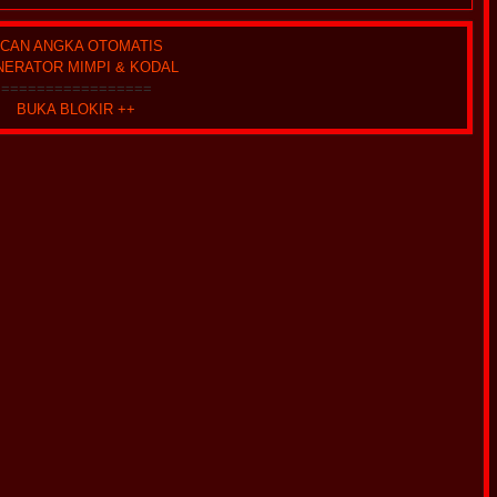
CAN ANGKA OTOMATIS
NERATOR MIMPI & KODAL
=================
BUKA BLOKIR ++