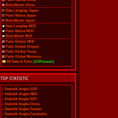
Bola Merah China
Data Lengkap Japan
Paito Warna Japan
Bola Merah Japan
Data Lengkap NCD
Paito Warna NCD
Bola Merah NCD
Paito Global HKB
Paito Global Oregon
Paito Global Texas
Paito Global Morocco
All Data & Paito
(123Pasaran)
TOP STATISTIC
Statistik Angka SGP
Statistik Angka HKG
Statistik Angka SDY
Statistik Angka China
Statistik Angka Taiwan
Statistik Angka Cambodia