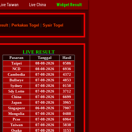
Live Taiwan
Live China
Widget Result
esult
|
Perkakas Togel
|
Syair Togel