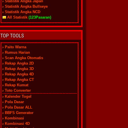
Statistik Angka Japan
Statistik Angka Bullseye
Statistik Angka NCD
All Statistik
(123Pasaran)
TOP TOOLS
Paito Warna
Rumus Harian
Scan Angka Otomatis
Rekap Angka 2D
Rekap Angka 3D
Rekap Angka 4D
Rekap Angka CT
Rekap Kumat
Toto Converter
Kalender Togel
Pola Dasar
Pola Dasar ALL
BBFS Generator
Kombinasi
Kombinasi 4D