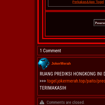
Perkakas&App Togel
1 Comment
JokerMerah
RUANG PREDIKSI HONGKONG INI 
>>>
togel.jokermerah.top/paito/pre
TERIMAKASIH
Comments are closed.