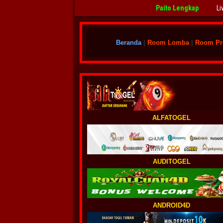
Paito Lengkap
Li
Beranda
|
Room Lomba
|
Room Pr
ALFATOGEL
AUDITOGEL
ANDROID4D