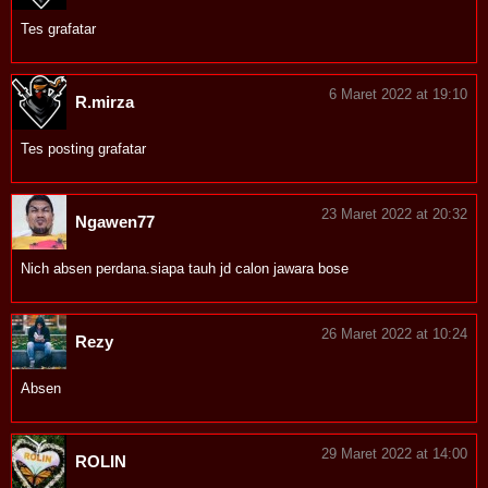
Tes grafatar
6 Maret 2022 at 19:10
R.mirza
Tes posting grafatar
23 Maret 2022 at 20:32
Ngawen77
Nich absen perdana.siapa tauh jd calon jawara bose
26 Maret 2022 at 10:24
Rezy
Absen
29 Maret 2022 at 14:00
ROLIN