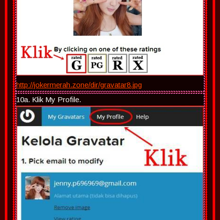
http://jokermerah.zone/dir/gravatar8.jpg
10a. Klik My Profile.