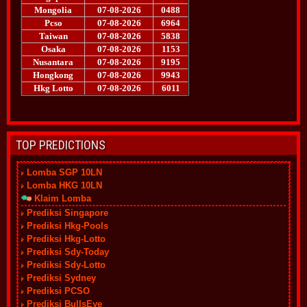
TOP PREDICTIONS
Lomba SGP 10LN
Lomba HKG 10LN
Klaim Lomba
Prediksi Singapore
Prediksi Hkg-Pools
Prediksi Hkg-Lotto
Prediksi Sdy-Today
Prediksi Sdy-Lotto
Prediksi Sydney
Prediksi PCSO
Prediksi BullsEye