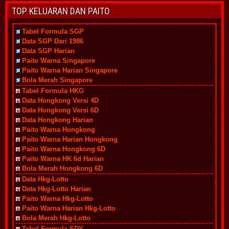
TOP KELUARAN DAN PAITO
Tabel Formula SGP
Data SGP Dari 1986
Data SGP Harian
Paito Warna Singapore
Paito Warna Harian Singapore
Bola Merah Singapore
Tabel Formula HKG
Data Hongkong Versi 4D
Data Hongkong Versi 6D
Data Hongkong Harian
Paito Warna Hongkong
Paito Warna Harian Hongkong
Paito Warna Hongkong 6D
Paito Warna HK 6d Harian
Bola Merah Hongkong 6D
Data Hkg-Lotto
Data Hkg-Lotto Harian
Paito Warna Hkg-Lotto
Paito Warna Harian Hkg-Lotto
Bola Merah Hkg-Lotto
Tabel Formula SDY