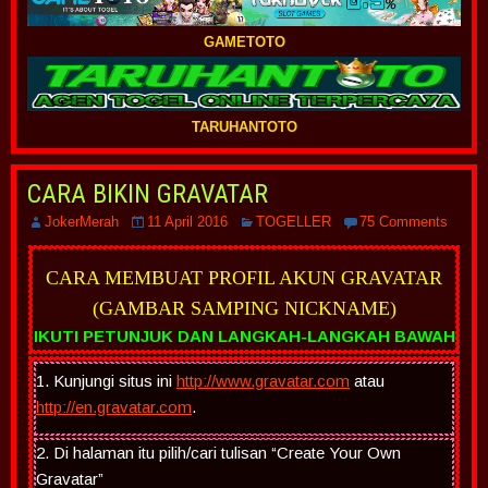
GAMETOTO
TARUHANTOTO
CARA BIKIN GRAVATAR
JokerMerah
11 April 2016
TOGELLER
75 Comments
CARA MEMBUAT PROFIL AKUN GRAVATAR
(GAMBAR SAMPING NICKNAME)
IKUTI PETUNJUK DAN LANGKAH-LANGKAH BAWAH
1. Kunjungi situs ini
http://www.gravatar.com
atau
http://en.gravatar.com
.
2. Di halaman itu pilih/cari tulisan “Create Your Own
Gravatar”