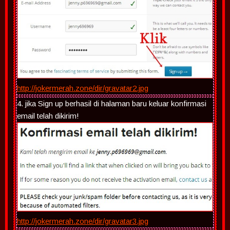
http://jokermerah.zone/dir/gravatar2.jpg
4. jika Sign up berhasil di halaman baru keluar konfirmasi
email telah dikirim!
http://jokermerah.zone/dir/gravatar3.jpg