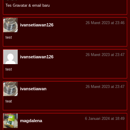
Tes Gravatar & email baru
26 Maret 2023 at 23:46
ivansetiawan126
test
26 Maret 2023 at 23:47
ivansetiawan126
test
26 Maret 2023 at 23:47
ivansetiawan
teat
6 Januari 2024 at 18:49
magdalena