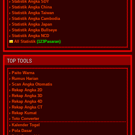
Statistik Angka SDY
Statistik Angka China
Statistik Angka Taiwan
Statistik Angka Cambodia
Statistik Angka Japan
Statistik Angka Bullseye
Statistik Angka NCD
All Statistik
(123Pasaran)
TOP TOOLS
Paito Warna
Rumus Harian
Scan Angka Otomatis
Rekap Angka 2D
Rekap Angka 3D
Rekap Angka 4D
Rekap Angka CT
Rekap Kumat
Toto Converter
Kalender Togel
Pola Dasar