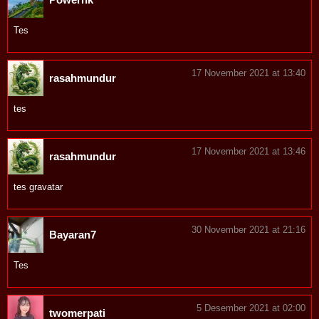
Tes
17 November 2021 at 13:40
rasahmundur
tes
17 November 2021 at 13:46
rasahmundur
tes gravatar
30 November 2021 at 21:16
Bayaran7
Tes
5 Desember 2021 at 02:00
twomerpati