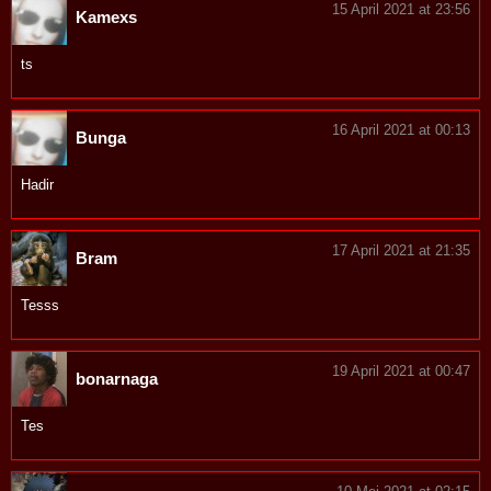
15 April 2021 at 23:56
Kamexs
ts
16 April 2021 at 00:13
Bunga
Hadir
17 April 2021 at 21:35
Bram
Tesss
19 April 2021 at 00:47
bonarnaga
Tes