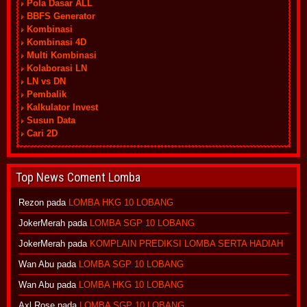
Pola Dasar ALL
BBFS Generator
Kombinasi
Kombinasi 4D
Multi Kombinasi
Kolaborasi LN
LN vs DN
Pembalik
Kalkulator Invest
Susun Data
Cari 2D
Top News Coment Lomba
Rezon
pada
LOMBA HKG 10 LOBANG
JokerMerah
pada
LOMBA SGP 10 LOBANG
JokerMerah
pada
KOMPLAIN PREDIKSI LOMBA SERTA HADIAH
Wan Abu
pada
LOMBA SGP 10 LOBANG
Wan Abu
pada
LOMBA HKG 10 LOBANG
Axl Rose
pada
LOMBA SGP 10 LOBANG