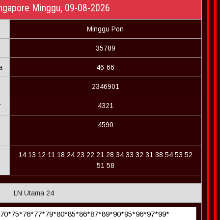
ingapore Minggu, 09-08-2026
Minggu Pon
35789
a
46-66
2346901
r
4321
4590
14 13 12 11 18 24 23 22 21 28 34 33 32 31 38 54 53 52
51 58
LN Utama 24