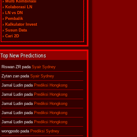
Multi Kombinasi
Kolaborasi LN
LN vs DN
Pembalik
Kalkulator Invest
Susun Data
Cari 2D
Top New Predictions
Riswan ZR
pada
Syair Sydney
Zytan zan
pada
Syair Sydney
Jamal Ludin
pada
Prediksi Hongkong
Jamal Ludin
pada
Prediksi Hongkong
Jamal Ludin
pada
Prediksi Hongkong
Jamal Ludin
pada
Prediksi Hongkong
Jamal Ludin
pada
Prediksi Hongkong
wongpodo
pada
Prediksi Sydney