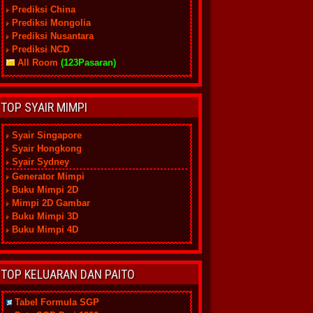
Prediksi China
Prediksi Mongolia
Prediksi Nusantara
Prediksi NCD
All Room
(123Pasaran)
TOP SYAIR MIMPI
Syair Singapore
Syair Hongkong
Syair Sydney
Generator Mimpi
Buku Mimpi 2D
Mimpi 2D Gambar
Buku Mimpi 3D
Buku Mimpi 4D
TOP KELUARAN DAN PAITO
Tabel Formula SGP