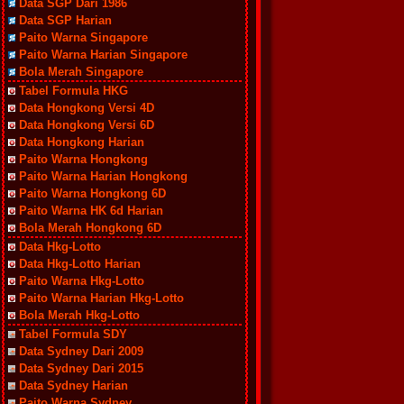
Data SGP Dari 1986
Data SGP Harian
Paito Warna Singapore
Paito Warna Harian Singapore
Bola Merah Singapore
Tabel Formula HKG
Data Hongkong Versi 4D
Data Hongkong Versi 6D
Data Hongkong Harian
Paito Warna Hongkong
Paito Warna Harian Hongkong
Paito Warna Hongkong 6D
Paito Warna HK 6d Harian
Bola Merah Hongkong 6D
Data Hkg-Lotto
Data Hkg-Lotto Harian
Paito Warna Hkg-Lotto
Paito Warna Harian Hkg-Lotto
Bola Merah Hkg-Lotto
Tabel Formula SDY
Data Sydney Dari 2009
Data Sydney Dari 2015
Data Sydney Harian
Paito Warna Sydney