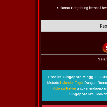
Selamat Bergabung kembali b
Res
Selam
Prediksi Singapore Minggu, 09-08
Metode
Kalender Togel
Dengan Rumus-
Aplikasi Rekap
untuk mendapatkan
Singapore
kita. Jadik