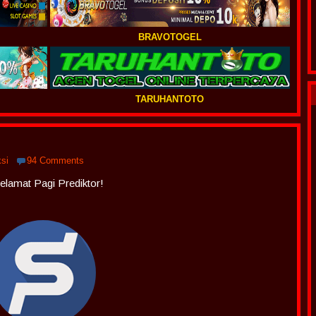
BRAVOTOGEL
TARUHANTOTO
si
94 Comments
elamat Pagi Prediktor!