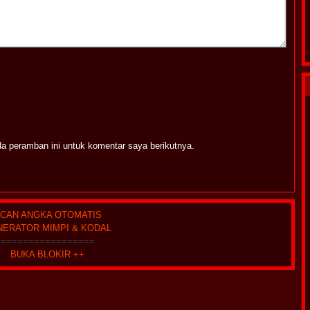
a peramban ini untuk komentar saya berikutnya.
CAN ANGKA OTOMATIS
NERATOR MIMPI & KODAL
=================
BUKA BLOKIR ++