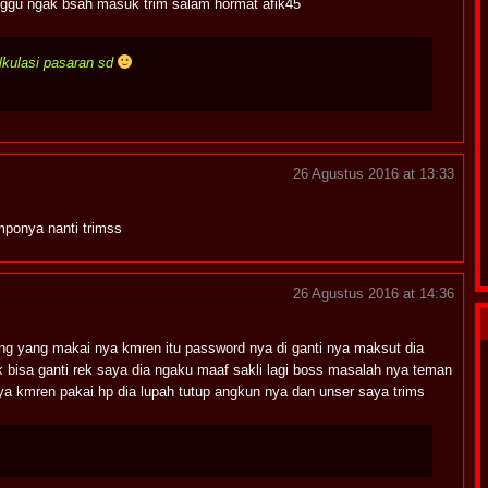
nggu ngak bsah masuk trim salam hormat afik45
lkulasi pasaran sd
26 Agustus 2016 at 13:33
ponya nanti trimss
26 Agustus 2016 at 14:36
ng yang makai nya kmren itu password nya di ganti nya maksut dia
k bisa ganti rek saya dia ngaku maaf sakli lagi boss masalah nya teman
ya kmren pakai hp dia lupah tutup angkun nya dan unser saya trims