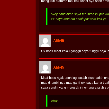
mengikuti praturan tapi kok unser sya sdah sm
okey nanti akan saya teruskan ini pas ka
>> saya rasa bro salah pasword kali ya
Afik45
Ok boss maaf kalau ganggu saya tunggu saja im
Afik45
Maaf boss ngak usah lagi sudah bisah adah ora
mau di ambil nya mau ganti rek saya karna tida
saya sendiri yang merusak ini emang saalah sa
okey…