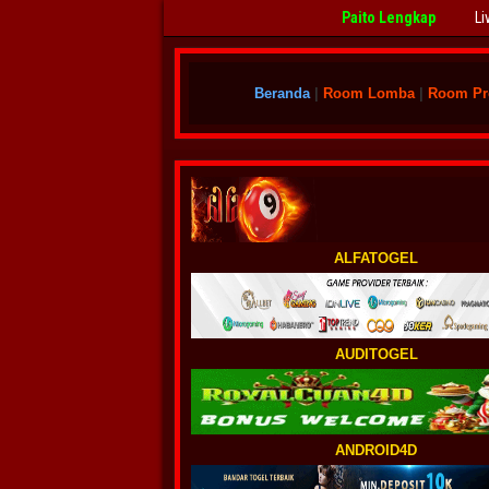
Paito Lengkap
Li
Beranda
|
Room Lomba
|
Room Pr
ALFATOGEL
AUDITOGEL
ANDROID4D