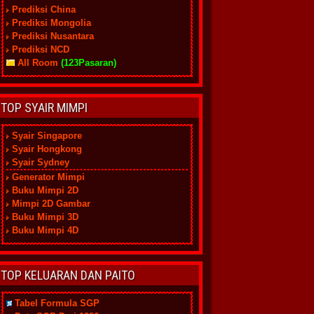
Prediksi China
Prediksi Mongolia
Prediksi Nusantara
Prediksi NCD
All Room
(123Pasaran)
TOP SYAIR MIMPI
Syair Singapore
Syair Hongkong
Syair Sydney
Generator Mimpi
Buku Mimpi 2D
Mimpi 2D Gambar
Buku Mimpi 3D
Buku Mimpi 4D
TOP KELUARAN DAN PAITO
Tabel Formula SGP