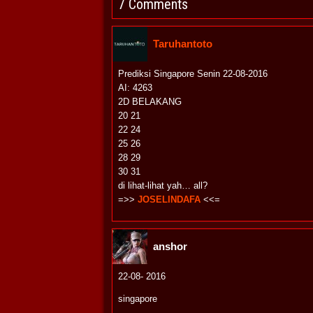
7 Comments
Taruhantoto
Prediksi Singapore Senin 22-08-2016
AI: 4263
2D BELAKANG
20 21
22 24
25 26
28 29
30 31
di lihat-lihat yah… all?
=>>
JOSELINDAFA
<<=
anshor
22-08- 2016
singapore