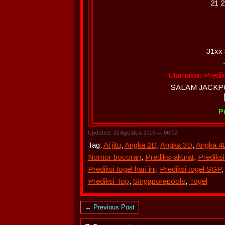
21 2
31xx 
Utamakan Prediks
SALAM JACKP
P
Updated: 22 Agustus 2016 — 00:02
Tag:
Ai jitu
,
Angka 2D
,
Angka 3D
,
Angka 4
Nomor bocoran
,
Prediksi akurat
,
Prediksi 
Prediksi togel hari ini
,
Prediksi togel SGP
Prediksi Top
,
Singaporepools
,
Togel
← Previous Post