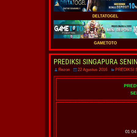
DELTATOGEL
GAMETOTO
PREDIKSI SINGAPURA SENI
Rezon
22 Agustus 2016
PREDIKSI 
PRED
SE
01 04