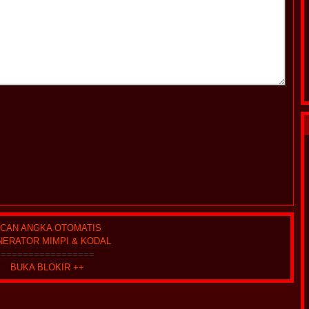
CAN ANGKA OTOMATIS
NERATOR MIMPI & KODAL
=================
BUKA BLOKIR ++