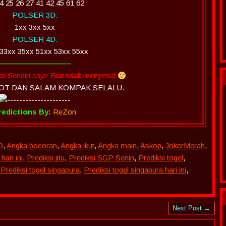
4 25 26 27 41 42 45 61 62
POLSER 3D:
1xx 3xx 5xx
POLSER 4D:
33xx 35xx 51xx 53xx 55xx
—————————–
i Sendiri saja! Biar tidak menyesal
OT DAN SALAM KOMPAK SELALU.
redictions By:
ReZon
D
,
Angka bocoran
,
Angka ikut
,
Angka main
,
Askop
,
JokerMerah
,
hari ini
,
Prediksi jitu
,
Prediksi SGP Senin
,
Prediksi togel
,
,
Prediksi togel singapura
,
Prediksi togel singapura hari ini
,
Next Post →