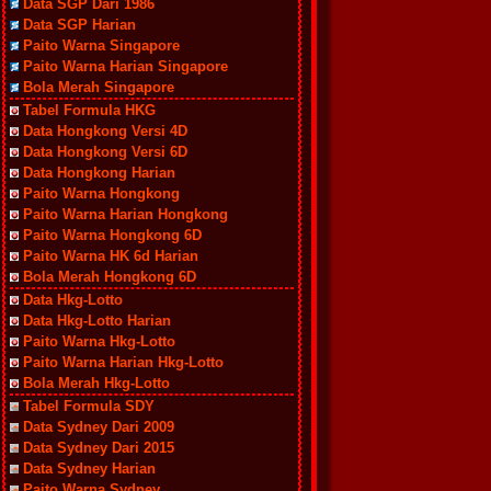
Data SGP Dari 1986
Data SGP Harian
Paito Warna Singapore
Paito Warna Harian Singapore
Bola Merah Singapore
Tabel Formula HKG
Data Hongkong Versi 4D
Data Hongkong Versi 6D
Data Hongkong Harian
Paito Warna Hongkong
Paito Warna Harian Hongkong
Paito Warna Hongkong 6D
Paito Warna HK 6d Harian
Bola Merah Hongkong 6D
Data Hkg-Lotto
Data Hkg-Lotto Harian
Paito Warna Hkg-Lotto
Paito Warna Harian Hkg-Lotto
Bola Merah Hkg-Lotto
Tabel Formula SDY
Data Sydney Dari 2009
Data Sydney Dari 2015
Data Sydney Harian
Paito Warna Sydney