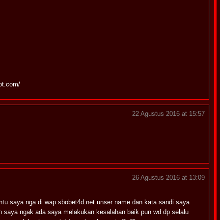
ot.com/
22 Agustus 2016 at 15:57
26 Agustus 2016 at 13:09
bantu saya nga di wap.sbobet4d.net unser name dan kata sandi saya
n saya ngak ada saya melakukan kesalahan baik pun wd dp selalu