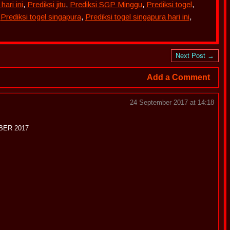
hari ini
,
Prediksi jitu
,
Prediksi SGP Minggu
,
Prediksi togel
,
,
Prediksi togel singapura
,
Prediksi togel singapura hari ini
,
Next Post →
Add a Comment
24 September 2017 at 14:18
BER 2017