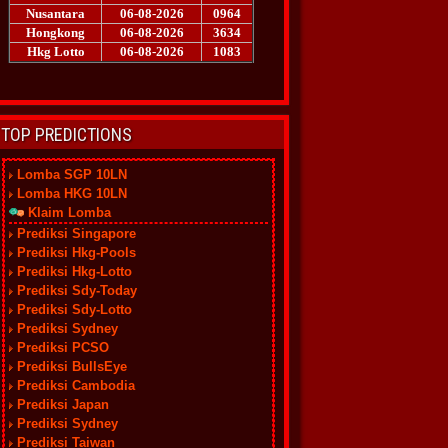
TOP PREDICTIONS
Lomba SGP 10LN
Lomba HKG 10LN
Klaim Lomba
Prediksi Singapore
Prediksi Hkg-Pools
Prediksi Hkg-Lotto
Prediksi Sdy-Today
Prediksi Sdy-Lotto
Prediksi Sydney
Prediksi PCSO
Prediksi BullsEye
Prediksi Cambodia
Prediksi Japan
Prediksi Sydney
Prediksi Taiwan