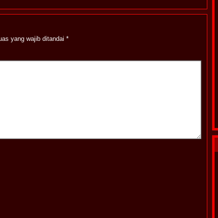
as yang wajib ditandai
*