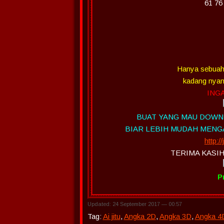
61 76
Hanya sebuah 
kadang nyan
ING
BUAT YANG MAU DOWNL
BIAR LEBIH MUDAH MENGA
http:
TERIMA KASI
P
Updated: 24 September 2017 — 00:57
Tag:
Ai jitu
,
Angka 2D
,
Angka 3D
,
Angka 4