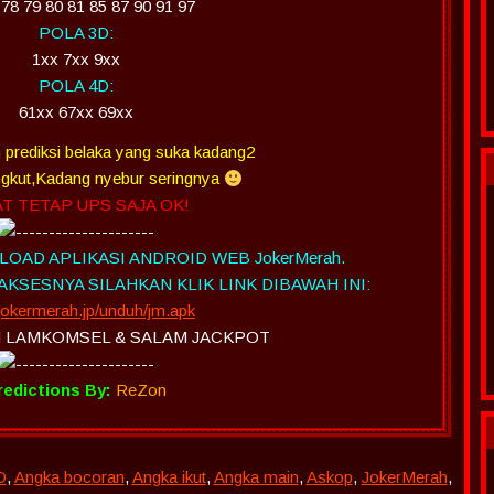
 78 79 80 81 85 87 90 91 97
POLA 3D:
1xx 7xx 9xx
POLA 4D:
61xx 67xx 69xx
prediksi belaka yang suka kadang2
gkut,Kadang nyebur seringnya
AT TETAP UPS SAJA OK!
OAD APLIKASI ANDROID WEB JokerMerah.
KSESNYA SILAHKAN KLIK LINK DIBAWAH INI:
//jokermerah.jp/unduh/jm.apk
H LAMKOMSEL & SALAM JACKPOT
redictions By:
ReZon
D
,
Angka bocoran
,
Angka ikut
,
Angka main
,
Askop
,
JokerMerah
,