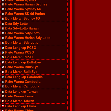
Paito Warna Harian Sydney
Paito Warna Sydney 6D
Paito Warna SD 6d Harian
Bola Merah Sydney 6D
Data Sdy-Lotto
Data Sdy-Lotto Harian
Paito Warna Sdy-Lotto
Paito Warna Harian Sdy-Lotto
Bola Merah Sdy-Lotto
Data Lengkap PCSO
Paito Warna PCSO
Bola Merah PCSO
Data Lengkap BullsEye
Paito Warna BullsEye
Bola Merah BullsEye
Data Lengkap Cambodia
Paito Warna Cambodia
Bola Merah Cambodia
Data Lengkap Taiwan
Paito Warna Taiwan
Bola Merah Taiwan
Data Lengkap China
Paito Warna China