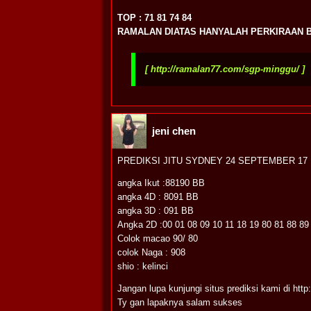
TOP : 71 81 74 84
RAMALAN DIATAS HANYALAH PERKIRAAN 
[ http://ramalan77.com/sgp-minggu/ ]
jeni chen
PREDIKSI JITU SYDNEY 24 SEPTEMBER 17
angka Ikut :88190 BB
angka 4D : 8091 BB
angka 3D : 091 BB
Angka 2D :00 01 08 09 10 11 18 19 80 81 88 89
Colok macao 90/ 80
colok Naga : 908
shio : kelinci
Jangan lupa kunjungi situs prediksi kami di http
Ty gan lapaknya salam sukses