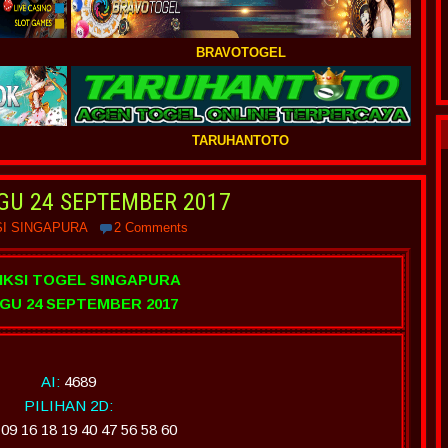
BRAVOTOGEL
TARUHANTOTO
GU 24 SEPTEMBER 2017
SI SINGAPURA
2 Comments
IKSI TOGEL SINGAPURA
GU 24 SEPTEMBER 2017
AI:
4689
PILIHAN 2D:
 09 16 18 19 40 47 56 58 60