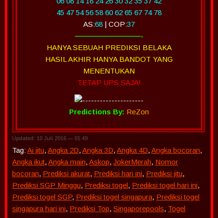
06 08 14 18 24 26 30 32 35 37 42
45 47 54 56 58 60 62 65 67 74 78
AS:
68
| COP:
37
—————————-
HANYA SEBUAH PREDIKSI BELAKA
HASIL AKHIR HANYA BANDOT YANG
MENENTUKAN
TETAP UPS SAJA!
Predictions By:
ReZon
Updated: 10 Juli 2016 — 01:49
Tag:
Ai jitu
,
Angka 2D
,
Angka 3D
,
Angka 4D
,
Angka bocoran
,
Angka ikut
,
Angka main
,
Askop
,
JokerMerah
,
Nomor
bocoran
,
Prediksi akurat
,
Prediksi hari ini
,
Prediksi jitu
,
Prediksi SGP Minggu
,
Prediksi togel
,
Prediksi togel hari ini
,
Prediksi togel SGP
,
Prediksi togel singapura
,
Prediksi togel
singapura hari ini
,
Prediksi Top
,
Singaporepools
,
Togel