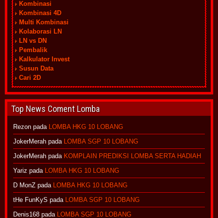
Kombinasi
Kombinasi 4D
Multi Kombinasi
Kolaborasi LN
LN vs DN
Pembalik
Kalkulator Invest
Susun Data
Cari 2D
Top News Coment Lomba
Rezon
pada
LOMBA HKG 10 LOBANG
JokerMerah
pada
LOMBA SGP 10 LOBANG
JokerMerah
pada
KOMPLAIN PREDIKSI LOMBA SERTA HADIAH
Yariz
pada
LOMBA HKG 10 LOBANG
D MonZ
pada
LOMBA HKG 10 LOBANG
tHe FunKyS
pada
LOMBA SGP 10 LOBANG
Denis168
pada
LOMBA SGP 10 LOBANG