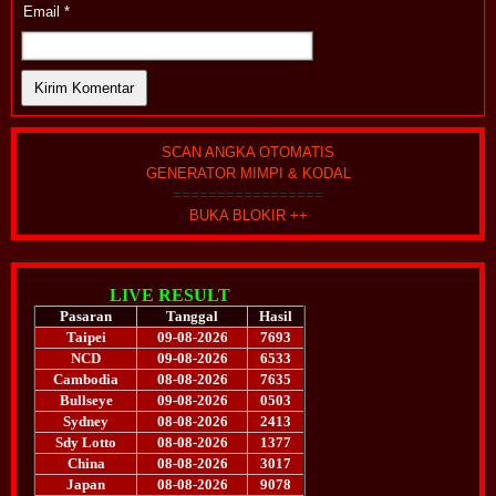
Email
*
SCAN ANGKA OTOMATIS
GENERATOR MIMPI & KODAL
=================
BUKA BLOKIR ++