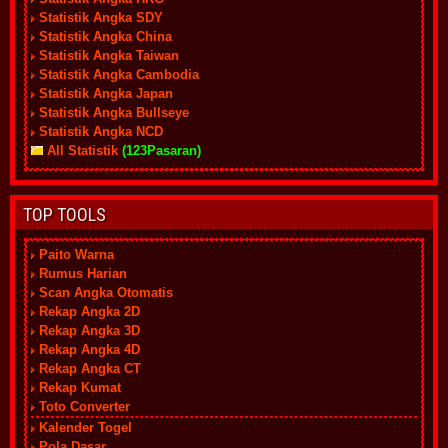
Statistik Angka SDY
Statistik Angka China
Statistik Angka Taiwan
Statistik Angka Cambodia
Statistik Angka Japan
Statistik Angka Bullseye
Statistik Angka NCD
All Statistik
(123Pasaran)
TOP TOOLS
Paito Warna
Rumus Harian
Scan Angka Otomatis
Rekap Angka 2D
Rekap Angka 3D
Rekap Angka 4D
Rekap Angka CT
Rekap Kumat
Toto Converter
Kalender Togel
Pola Dasar