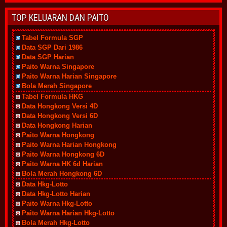
TOP KELUARAN DAN PAITO
Tabel Formula SGP
Data SGP Dari 1986
Data SGP Harian
Paito Warna Singapore
Paito Warna Harian Singapore
Bola Merah Singapore
Tabel Formula HKG
Data Hongkong Versi 4D
Data Hongkong Versi 6D
Data Hongkong Harian
Paito Warna Hongkong
Paito Warna Harian Hongkong
Paito Warna Hongkong 6D
Paito Warna HK 6d Harian
Bola Merah Hongkong 6D
Data Hkg-Lotto
Data Hkg-Lotto Harian
Paito Warna Hkg-Lotto
Paito Warna Harian Hkg-Lotto
Bola Merah Hkg-Lotto