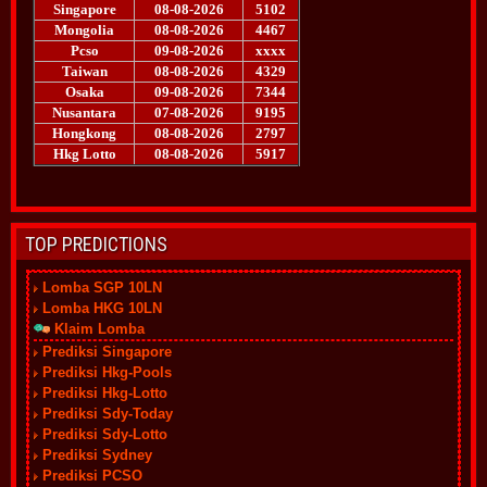
TOP PREDICTIONS
Lomba SGP 10LN
Lomba HKG 10LN
Klaim Lomba
Prediksi Singapore
Prediksi Hkg-Pools
Prediksi Hkg-Lotto
Prediksi Sdy-Today
Prediksi Sdy-Lotto
Prediksi Sydney
Prediksi PCSO