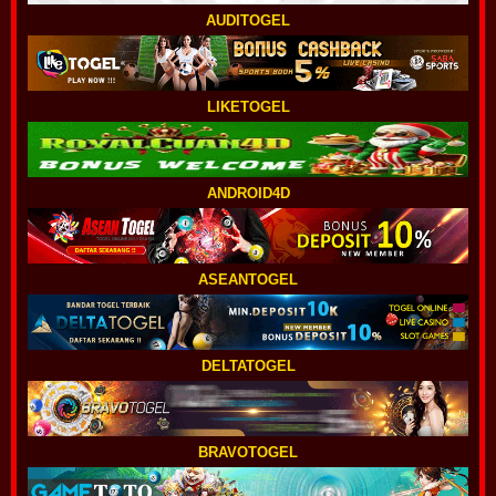
AUDITOGEL
LIKETOGEL
ANDROID4D
ASEANTOGEL
DELTATOGEL
BRAVOTOGEL