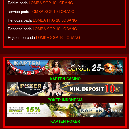
Robim
pada
LOMBA SGP 10 LOBANG
servico
pada
LOMBA SGP 10 LOBANG
Pendoza
pada
LOMBA HKG 10 LOBANG
Pendoza
pada
LOMBA SGP 10 LOBANG
Rojotemen
pada
LOMBA SGP 10 LOBANG
KAPTEN CASINO
POKER INDONESIA
KAPTEN POKER