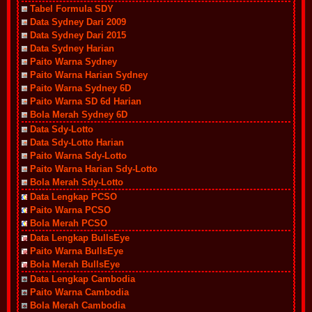
Tabel Formula SDY
Data Sydney Dari 2009
Data Sydney Dari 2015
Data Sydney Harian
Paito Warna Sydney
Paito Warna Harian Sydney
Paito Warna Sydney 6D
Paito Warna SD 6d Harian
Bola Merah Sydney 6D
Data Sdy-Lotto
Data Sdy-Lotto Harian
Paito Warna Sdy-Lotto
Paito Warna Harian Sdy-Lotto
Bola Merah Sdy-Lotto
Data Lengkap PCSO
Paito Warna PCSO
Bola Merah PCSO
Data Lengkap BullsEye
Paito Warna BullsEye
Bola Merah BullsEye
Data Lengkap Cambodia
Paito Warna Cambodia
Bola Merah Cambodia