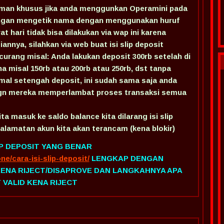
uman khusus jika anda menggunkan Operamini pada
ngan mengetik nama dengan menggunakan huruf
at hari tidak bisa dilakukan via wap ini karena
iannya, silahkan via web buat isi slip deposit
curang misal: Anda lakukan deposit 300rb setelah di
na misal 150rb atau 200rb atau 250rb, dst tanpa
al setengah deposit, ini sudah sama saja anda
dgn mereka memperlambat proses transaksi semua
ita masuk ke saldo balance kita dilarang isi slip
alamatan akun kita akan terancam (kena blokir)
IP DEPOSIT YANG BENAR
e/cara-isi-slip-deposit/
LENGKAP DENGAN
KENA RIJECT/DISAPROVE DAN LANGKAHNYA APA
 VALID KENA RIJECT