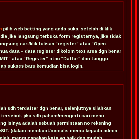
n
pilih web betting yang anda suka, setelah di klik
dia jika langsung terbuka form registernya, jika tidak
ngsung cari/klik tulisan “register” atau “Open
mua data – data register dikolom text area dgn benar
SUBMIT” atau “Register” atau “Daftar” dan tunggu
ap sukses baru kemudian bisa login.
ah sdh terdaftar dgn benar, selanjutnya silahkan
tersebut, jika sdh paham/mengerti cari menu
g isinya adalah sebuah permintaan no rekening
OSIT. (dalam membuat/menulis memo kepada admin
selalu mengucapakan kata yg baik dan mudah