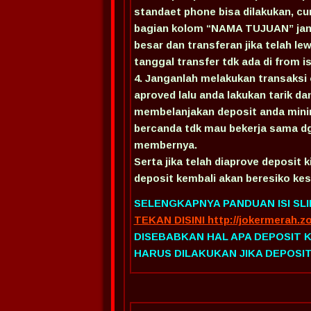
standaet phone bisa dilakukan, c
bagian kolom “NAMA TUJUAN” ja
besar dan transferan jika telah lew
tanggal transfer tdk ada di from is
4. Janganlah melakukan transaksi 
aproved lalu anda lakukan tarik da
membelanjakan deposit anda minim
bercanda tdk mau bekerja sama 
membernya.
Serta jika telah diaprove deposit k
deposit kembali akan beresiko kes
SELENGKAPNYA PANDUAN ISI SL
TEKAN DISINI http://jokermerah.zon
DISEBABKAN HAL APA DEPOSIT 
HARUS DILAKUKAN JIKA DEPOSIT