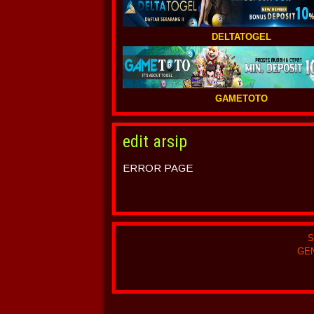
DELTATOGEL
GAMETOTO
edit arsip
ERROR PAGE
S
GE