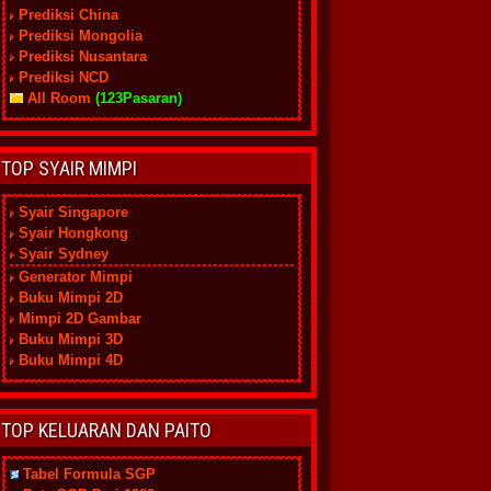
Prediksi China
Prediksi Mongolia
Prediksi Nusantara
Prediksi NCD
All Room
(123Pasaran)
TOP SYAIR MIMPI
Syair Singapore
Syair Hongkong
Syair Sydney
Generator Mimpi
Buku Mimpi 2D
Mimpi 2D Gambar
Buku Mimpi 3D
Buku Mimpi 4D
TOP KELUARAN DAN PAITO
Tabel Formula SGP