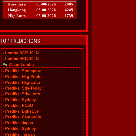
TOP PREDICTIONS
Lomba SGP 10LN
Lomba HKG 10LN
Klaim Lomba
Prediksi Singapore
Prediksi Hkg-Pools
Prediksi Hkg-Lotto
Prediksi Sdy-Today
Prediksi Sdy-Lotto
Prediksi Sydney
Prediksi PCSO
Prediksi BullsEye
Prediksi Cambodia
Prediksi Japan
Prediksi Sydney
Prediksi Taiwan