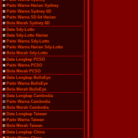
Paito Warna Harian Sydney
Paito Warna Sydney 6D
Paito Warna SD 6d Harian
Bola Merah Sydney 6D
Data Sdy-Lotto
Data Sdy-Lotto Harian
Paito Warna Sdy-Lotto
Paito Warna Harian Sdy-Lotto
Bola Merah Sdy-Lotto
Data Lengkap PCSO
Paito Warna PCSO
Bola Merah PCSO
Data Lengkap BullsEye
Paito Warna BullsEye
Bola Merah BullsEye
Data Lengkap Cambodia
Paito Warna Cambodia
Bola Merah Cambodia
Data Lengkap Taiwan
Paito Warna Taiwan
Bola Merah Taiwan
Data Lengkap China
Paito Warna China