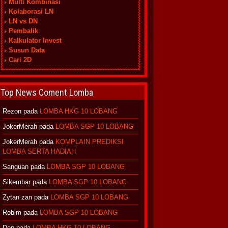
Multi Kombinasi
Kolaborasi LN
LN vs DN
Pembalik
Kalkulator Invest
Susun Data
Cari 2D
Top News Coment Lomba
Rezon
pada
LOMBA HKG 10 LOBANG
JokerMerah
pada
LOMBA SGP 10 LOBANG
JokerMerah
pada
KOMPLAIN PREDIKSI
LOMBA SERTA HADIAH
Sanguan
pada
LOMBA SGP 10 LOBANG
Sikembar
pada
LOMBA SGP 10 LOBANG
Zytan zan
pada
LOMBA SGP 10 LOBANG
Robim
pada
LOMBA SGP 10 LOBANG
Dop
pada
LOMBA HKG 10 LOBANG