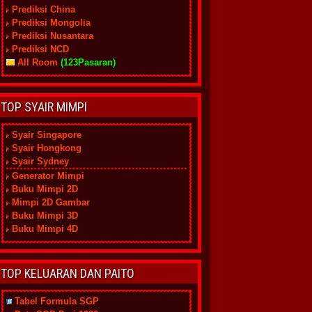
Prediksi China
Prediksi Mongolia
Prediksi Nusantara
Prediksi NCD
All Room
(123Pasaran)
TOP SYAIR MIMPI
Syair Singapore
Syair Hongkong
Syair Sydney
Generator Mimpi
Buku Mimpi 2D
Mimpi 2D Gambar
Buku Mimpi 3D
Buku Mimpi 4D
TOP KELUARAN DAN PAITO
Tabel Formula SGP