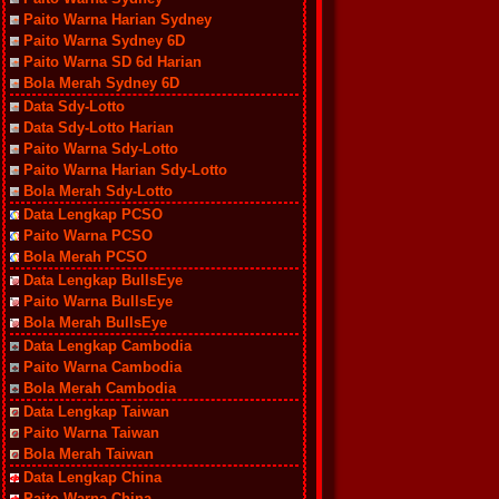
Paito Warna Harian Sydney
Paito Warna Sydney 6D
Paito Warna SD 6d Harian
Bola Merah Sydney 6D
Data Sdy-Lotto
Data Sdy-Lotto Harian
Paito Warna Sdy-Lotto
Paito Warna Harian Sdy-Lotto
Bola Merah Sdy-Lotto
Data Lengkap PCSO
Paito Warna PCSO
Bola Merah PCSO
Data Lengkap BullsEye
Paito Warna BullsEye
Bola Merah BullsEye
Data Lengkap Cambodia
Paito Warna Cambodia
Bola Merah Cambodia
Data Lengkap Taiwan
Paito Warna Taiwan
Bola Merah Taiwan
Data Lengkap China
Paito Warna China