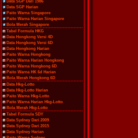
Data SGP Dari 1986
Data SGP Harian
Paito Warna Singapore
Paito Warna Harian Singapore
Bola Merah Singapore
Tabel Formula HKG
Data Hongkong Versi 4D
Data Hongkong Versi 6D
Data Hongkong Harian
Paito Warna Hongkong
Paito Warna Harian Hongkong
Paito Warna Hongkong 6D
Paito Warna HK 6d Harian
Bola Merah Hongkong 6D
Data Hkg-Lotto
Data Hkg-Lotto Harian
Paito Warna Hkg-Lotto
Paito Warna Harian Hkg-Lotto
Bola Merah Hkg-Lotto
Tabel Formula SDY
Data Sydney Dari 2009
Data Sydney Dari 2015
Data Sydney Harian
Paito Warna Sydney