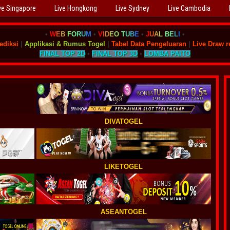
ve Singapore
Live Hongkong
Live Sydney
Live Cambodia
•
W
E
B
F
O
R
U
M
•
V
I
D
E
O
T
U
B
E
•
J
U
A
L
B
E
L
I
•
ediksi
|
Applikasi & Rumus Togel
|
Tabel Data Pengeluaran
|
Live Draw r
FINAL TOP 2D
•
FINAL TOP 3D
•
LOMBA PAITO
DIVATOGEL
LIKETOGEL
ASEANTOGEL