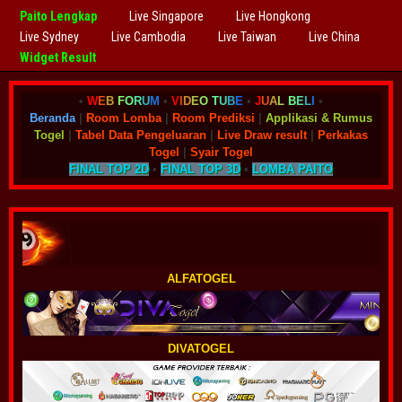
Paito Lengkap
Live Singapore
Live Hongkong
Live Sydney
Live Cambodia
Live Taiwan
Live China
Widget Result
•
W
E
B
F
O
R
U
M
•
V
I
D
E
O
T
U
B
E
•
J
U
A
L
B
E
L
I
•
Beranda
|
Room Lomba
|
Room Prediksi
|
Applikasi & Rumus
Togel
|
Tabel Data Pengeluaran
|
Live Draw result
|
Perkakas
Togel
|
Syair Togel
FINAL TOP 2D
•
FINAL TOP 3D
•
LOMBA PAITO
ALFATOGEL
DIVATOGEL