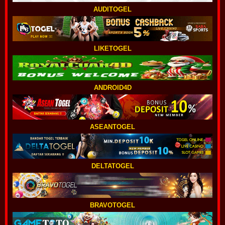
AUDITOGEL
LIKETOGEL
ANDROID4D
ASEANTOGEL
DELTATOGEL
BRAVOTOGEL