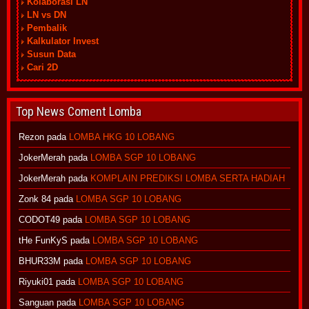
Kolaborasi LN
LN vs DN
Pembalik
Kalkulator Invest
Susun Data
Cari 2D
Top News Coment Lomba
Rezon
pada
LOMBA HKG 10 LOBANG
JokerMerah
pada
LOMBA SGP 10 LOBANG
JokerMerah
pada
KOMPLAIN PREDIKSI LOMBA SERTA HADIAH
Zonk 84
pada
LOMBA SGP 10 LOBANG
CODOT49
pada
LOMBA SGP 10 LOBANG
tHe FunKyS
pada
LOMBA SGP 10 LOBANG
BHUR33M
pada
LOMBA SGP 10 LOBANG
Riyuki01
pada
LOMBA SGP 10 LOBANG
Sanguan
pada
LOMBA SGP 10 LOBANG