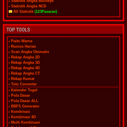
Statistik Angka Bullseye
Statistik Angka NCD
All Statistik
(123Pasaran)
TOP TOOLS
Paito Warna
Rumus Harian
Scan Angka Otomatis
Rekap Angka 2D
Rekap Angka 3D
Rekap Angka 4D
Rekap Angka CT
Rekap Kumat
Toto Converter
Kalender Togel
Pola Dasar
Pola Dasar ALL
BBFS Generator
Kombinasi
Kombinasi 4D
Multi Kombinasi