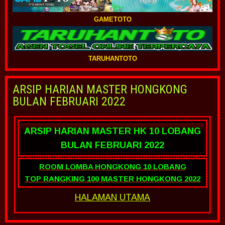
GAMETOTO
TARUHANTOTO
ARSIP HARIAN MASTER HONGKONG
BULAN FEBRUARI 2022
ARSIP HARIAN MASTER HK 10 LOBANG
BULAN FEBRUARI 2022
ROOM LOMBA HONGKONG 10 LOBANG
TOP RANGKING 100 MASTER HONGKONG 2022
HALAMAN UTAMA