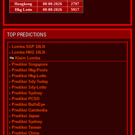
TOP PREDICTIONS
Lomba SGP 10LN
Lomba HKG 10LN
Klaim Lomba
Prediksi Singapore
Prediksi Hkg-Pools
Prediksi Hkg-Lotto
Prediksi Sdy-Today
Prediksi Sdy-Lotto
Prediksi Sydney
Prediksi PCSO
Prediksi BullsEye
Prediksi Cambodia
Prediksi Japan
Prediksi Sydney
Prediksi Taiwan
Prediksi China